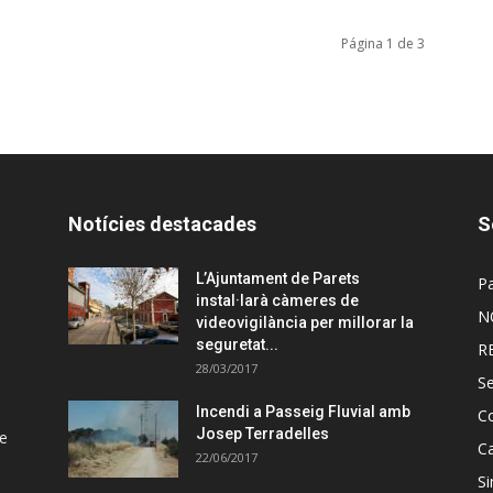
Página 1 de 3
Notícies destacades
S
L’Ajuntament de Parets
Pa
instal·larà càmeres de
N
videovigilància per millorar la
seguretat...
R
28/03/2017
Se
Incendi a Passeig Fluvial amb
C
Josep Terradelles
de
C
22/06/2017
Si