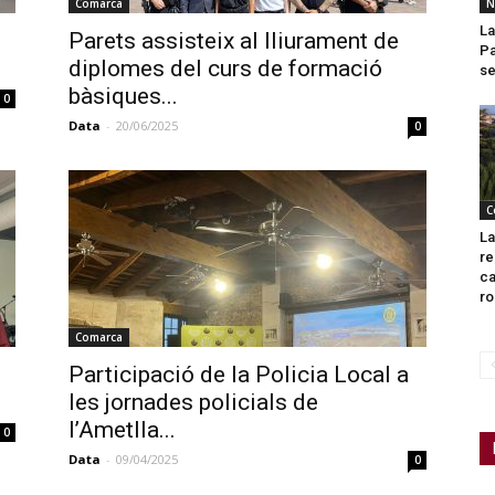
Comarca
N
La
Parets assisteix al lliurament de
Pa
diplomes del curs de formació
se
bàsiques...
0
Data
-
20/06/2025
0
C
La
re
ca
ro
Comarca
Participació de la Policia Local a
les jornades policials de
l’Ametlla...
0
Data
-
09/04/2025
0