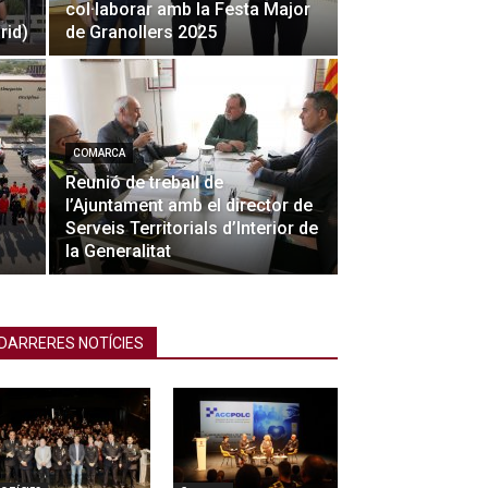
col·laborar amb la Festa Major
rid)
de Granollers 2025
COMARCA
Reunió de treball de
l’Ajuntament amb el director de
Serveis Territorials d’Interior de
la Generalitat
DARRERES NOTÍCIES