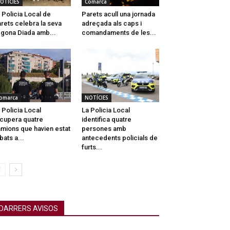
OTÍCIES
Comarca
 Policia Local de
Parets acull una jornada
rets celebra la seva
adreçada als caps i
gona Diada amb...
comandaments de les...
omarca
NOTÍCIES
 Policia Local
La Policia Local
cupera quatre
identifica quatre
mions que havien estat
persones amb
bats a...
antecedents policials de
furts...
DARRERS AVISOS