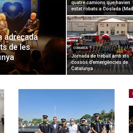
quatre camions que havien
estat robats a Coslada (Mad
da adreçada
s de les
COMARCA
unya
Jornada de treball amb els
cossos d’emergències de
Catalunya