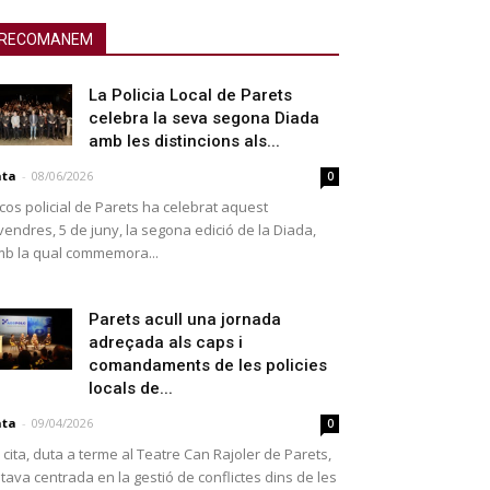
RECOMANEM
La Policia Local de Parets
celebra la seva segona Diada
amb les distincions als...
ata
-
08/06/2026
0
 cos policial de Parets ha celebrat aquest
vendres, 5 de juny, la segona edició de la Diada,
b la qual commemora...
Parets acull una jornada
adreçada als caps i
comandaments de les policies
locals de...
ata
-
09/04/2026
0
 cita, duta a terme al Teatre Can Rajoler de Parets,
tava centrada en la gestió de conflictes dins de les