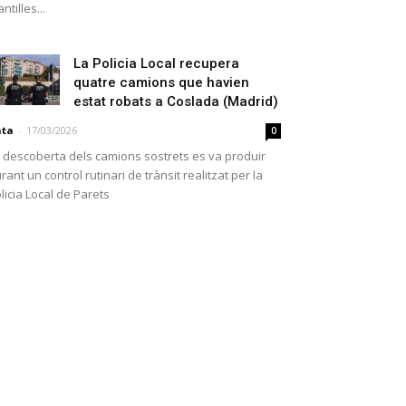
antilles...
La Policia Local recupera
quatre camions que havien
estat robats a Coslada (Madrid)
ata
-
17/03/2026
0
 descoberta dels camions sostrets es va produir
rant un control rutinari de trànsit realitzat per la
licia Local de Parets