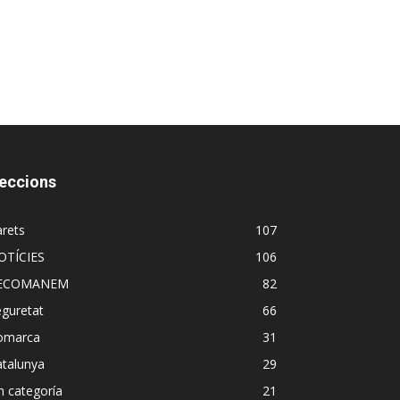
eccions
rets
107
OTÍCIES
106
ECOMANEM
82
guretat
66
omarca
31
atalunya
29
n categoría
21