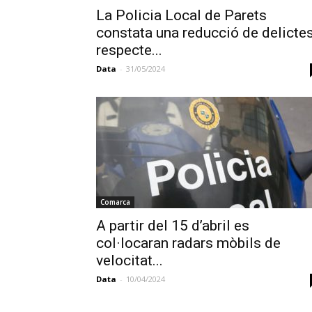
La Policia Local de Parets
constata una reducció de delicte
respecte...
Data
-
31/05/2024
Comarca
A partir del 15 d’abril es
col·locaran radars mòbils de
velocitat...
Data
-
10/04/2024