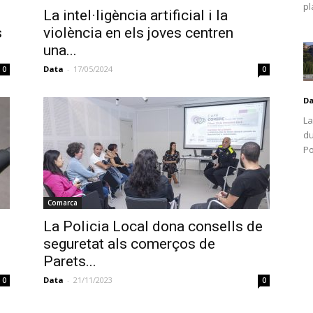
pl
La intel·ligència artificial i la
s
violència en els joves centren
una...
Data
-
17/05/2024
0
0
D
La
du
Po
Comarca
La Policia Local dona consells de
seguretat als comerços de
Parets...
Data
-
21/11/2023
0
0