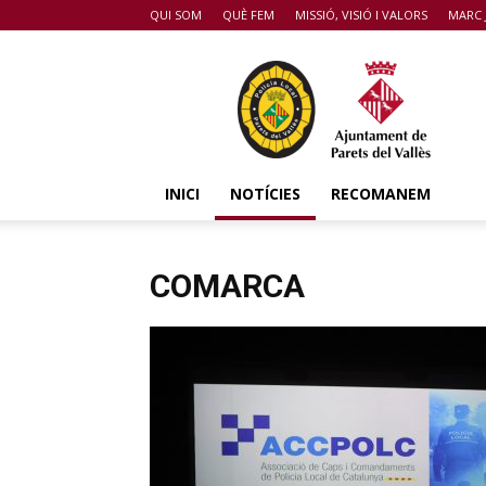
QUI SOM
QUÈ FEM
MISSIÓ, VISIÓ I VALORS
MARC 
POLICIA
DE
PARETS
DEL
VALLÈS
INICI
NOTÍCIES
RECOMANEM
COMARCA