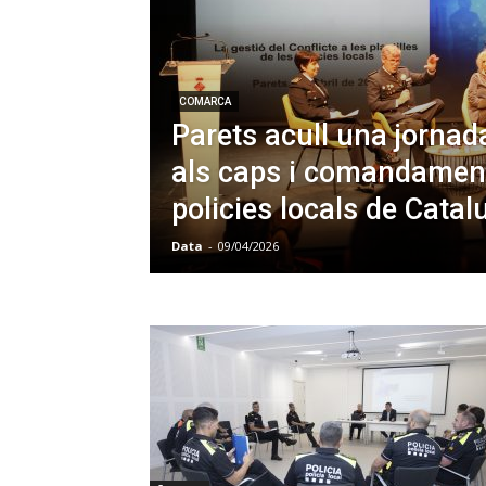
COMARCA
Parets acull una jorna
als caps i comandament
policies locals de Catal
Data
-
09/04/2026