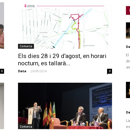
Comarca
D
El
Els dies 28 i 29 d’agost, en horari
di
nocturn, es tallarà...
am
Data
-
26/08/2024
0
0
D
La
es
Comarca