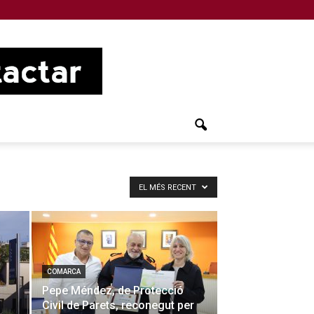
EL MÉS RECENT
COMARCA
Pepe Méndez, de Protecció
Civil de Parets, reconegut per