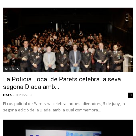
NOTÍCIES
La Policia Local de Parets celebra la seva
segona Diada amb...
Data
-
08/06/2026
0
El cos policial de Parets ha celebrat aquest divendres, 5 de juny, la
segona edició de la Diada, amb la qual commemora...