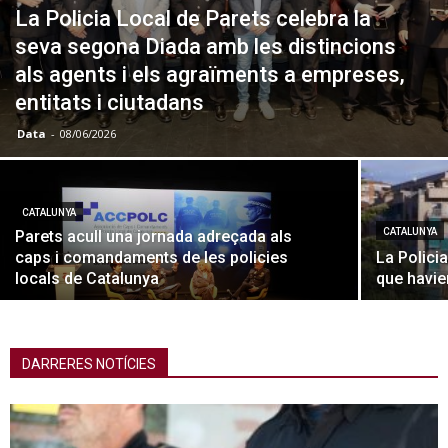
La Policia Local de Parets celebra la
seva segona Diada amb les distincions
als agents i els agraïments a empreses,
entitats i ciutadans
Data
-
08/06/2026
CATALUNYA
CATALUNYA
Parets acull una jornada adreçada als
caps i comandaments de les policies
La Polici
locals de Catalunya
que havie
DARRERES NOTÍCIES