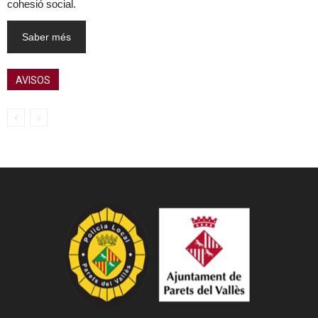
cohesió social.
Saber més
AVISOS