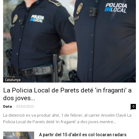
Catalunya
La Policia Local de Parets deté ‘in fraganti’ a
dos joves...
Data
-
03/02/2023
0
La detenció es va produir ahir, 1 de febrer, al carrer Anselm Clavé La
Policia Local de Parets deté ‘in fraganti’ a dos joves mentre...
A partir del 15 d’abril es col·locaran radars