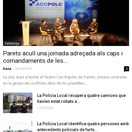
Catalunya
Parets acull una jornada adreçada als caps i
comandaments de les...
Data
-
09/04/2026
0
La cita, duta a terme al Teatre Can Rajoler de Parets, estava centrada
en la gestió de conflictes dins de les plantilles...
La Policia Local recupera quatre camions que
havien estat robats a...
17/03/2026
La Policia Local identifica quatre persones amb
antecedents policials de furts...