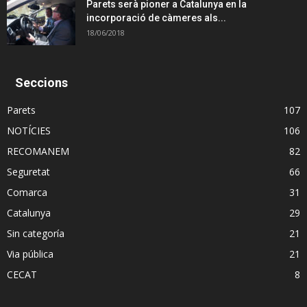
Parets serà pioner a Catalunya en la
incorporació de càmeres als...
18/06/2018
Seccions
Parets
107
NOTÍCIES
106
RECOMANEM
82
Seguretat
66
Comarca
31
Catalunya
29
Sin categoría
21
Via pública
21
CECAT
8