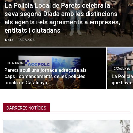
La Policia Local de Parets celebra la
seva segona Diada amb les distincions
als agents i els agraïments a empreses,
entitats i ciutadans
Data
-
08/06/2026
CATALUNYA
CATALUNYA
Parets acull una jornada adreçada als
caps i comandaments de les policies
La Polici
locals de Catalunya
que havie
DARRERES NOTÍCIES