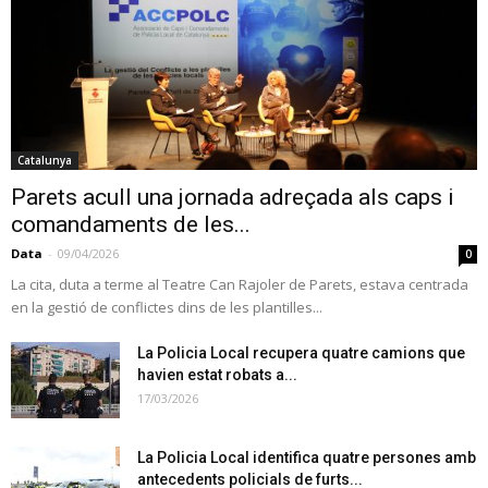
Catalunya
Parets acull una jornada adreçada als caps i
comandaments de les...
Data
-
09/04/2026
0
La cita, duta a terme al Teatre Can Rajoler de Parets, estava centrada
en la gestió de conflictes dins de les plantilles...
La Policia Local recupera quatre camions que
havien estat robats a...
17/03/2026
La Policia Local identifica quatre persones amb
antecedents policials de furts...