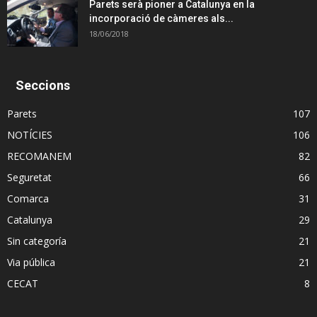
Parets serà pioner a Catalunya en la
incorporació de càmeres als...
18/06/2018
Seccions
Parets
107
NOTÍCIES
106
RECOMANEM
82
Seguretat
66
Comarca
31
Catalunya
29
Sin categoría
21
Via pública
21
CECAT
8