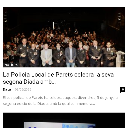
NOTÍCIES
La Policia Local de Parets celebra la seva
segona Diada amb...
Data
-
08/06/2026
0
El cos policial de Parets ha celebrat aquest divendres, 5 de juny, la
segona edició de la Diada, amb la qual commemora...