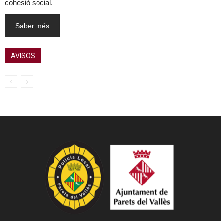
cohesió social.
Saber més
AVISOS