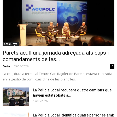
Catalunya
Parets acull una jornada adreçada als caps i
comandaments de les...
Data
-
09/04/2026
0
La cita, duta a terme al Teatre Can Rajoler de Parets, estava centrada
en la gestió de conflictes dins de les plantilles...
La Policia Local recupera quatre camions que
havien estat robats a...
17/03/2026
La Policia Local identifica quatre persones amb