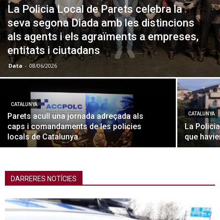
La Policia Local de Parets celebra la
seva segona Diada amb les distincions
als agents i els agraïments a empreses,
entitats i ciutadans
Data
-
08/06/2026
CATALUNYA
CATALUNYA
Parets acull una jornada adreçada als
caps i comandaments de les policies
La Polici
locals de Catalunya
que havie
DARRERES NOTÍCIES