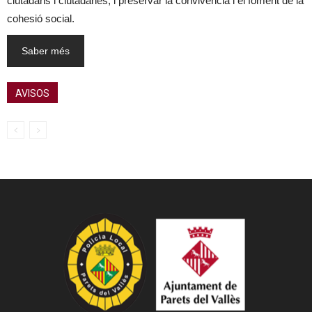
ciutadans i ciutadanes, i preservar la convivència i el foment de la
cohesió social.
Saber més
AVISOS