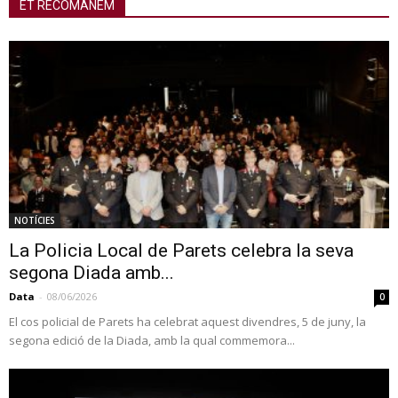
ET RECOMANEM
NOTÍCIES
La Policia Local de Parets celebra la seva
segona Diada amb...
Data
-
08/06/2026
0
El cos policial de Parets ha celebrat aquest divendres, 5 de juny, la
segona edició de la Diada, amb la qual commemora...