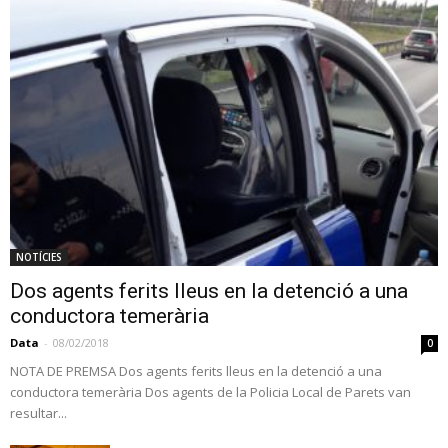
NOTÍCIES
Dos agents ferits lleus en la detenció a una
conductora temerària
Data
-
08/02/2018
0
NOTA DE PREMSA Dos agents ferits lleus en la detenció a una
conductora temerària Dos agents de la Policia Local de Parets van
resultar...