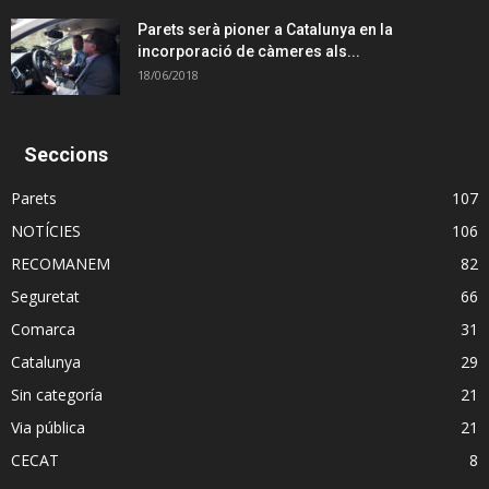
Parets serà pioner a Catalunya en la
incorporació de càmeres als...
18/06/2018
Seccions
Parets
107
NOTÍCIES
106
RECOMANEM
82
Seguretat
66
Comarca
31
Catalunya
29
Sin categoría
21
Via pública
21
CECAT
8