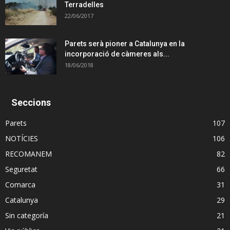
Terradelles
22/06/2017
Parets serà pioner a Catalunya en la
incorporació de càmeres als...
18/06/2018
Seccions
Parets
107
NOTÍCIES
106
RECOMANEM
82
Seguretat
66
Comarca
31
Catalunya
29
Sin categoría
21