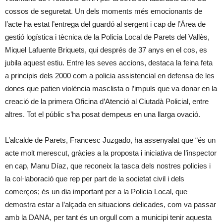
cossos de seguretat. Un dels moments més emocionants de
l’acte ha estat l’entrega del guardó al sergent i cap de l’Àrea de
gestió logística i tècnica de la Policia Local de Parets del Vallès,
Miquel Lafuente Briquets, qui després de 37 anys en el cos, es
jubila aquest estiu. Entre les seves accions, destaca la feina feta
a principis dels 2000 com a policia assistencial en defensa de les
dones que patien violència masclista o l’impuls que va donar en la
creació de la primera Oficina d’Atenció al Ciutadà Policial, entre
altres. Tot el públic s’ha posat dempeus en una llarga ovació.
L’alcalde de Parets, Francesc Juzgado, ha assenyalat que “és un
acte molt merescut, gràcies a la proposta i iniciativa de l’inspector
en cap, Manu Díaz, que reconeix la tasca dels nostres policies i
la col·laboració que rep per part de la societat civil i dels
comerços; és un dia important per a la Policia Local, que
demostra estar a l’alçada en situacions delicades, com va passar
amb la DANA, per tant és un orgull com a municipi tenir aquesta