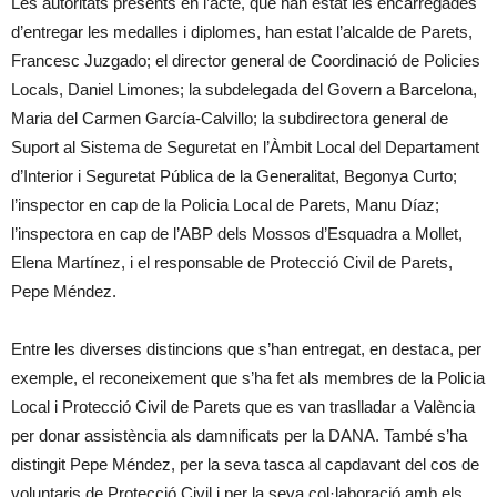
Les autoritats presents en l’acte, que han estat les encarregades
d’entregar les medalles i diplomes, han estat l’alcalde de Parets,
Francesc Juzgado; el director general de Coordinació de Policies
Locals, Daniel Limones; la subdelegada del Govern a Barcelona,
Maria del Carmen García-Calvillo; la subdirectora general de
Suport al Sistema de Seguretat en l’Àmbit Local del Departament
d’Interior i Seguretat Pública de la Generalitat, Begonya Curto;
l’inspector en cap de la Policia Local de Parets, Manu Díaz;
l’inspectora en cap de l’ABP dels Mossos d’Esquadra a Mollet,
Elena Martínez, i el responsable de Protecció Civil de Parets,
Pepe Méndez.
Entre les diverses distincions que s’han entregat, en destaca, per
exemple, el reconeixement que s’ha fet als membres de la Policia
Local i Protecció Civil de Parets que es van traslladar a València
per donar assistència als damnificats per la DANA. També s’ha
distingit Pepe Méndez, per la seva tasca al capdavant del cos de
voluntaris de Protecció Civil i per la seva col·laboració amb els