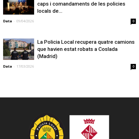
caps i comandaments de les policies
locals de...
Data
-
09/04/2026
0
La Policia Local recupera quatre camions
que havien estat robats a Coslada
(Madrid)
Data
-
17/03/2026
0