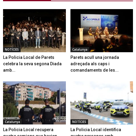
NOTÍCIES
Catalunya
La Policia Local de Parets
Parets acull una jornada
celebra la seva segona Diada
adreçada als caps i
amb...
comandaments de les...
Catalunya
NOTÍCIES
La Policia Local recupera
La Policia Local identifica
quatre camions que havien
quatre persones amb