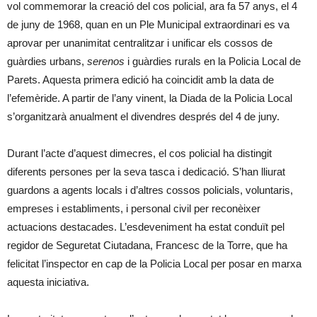
vol commemorar la creació del cos policial, ara fa 57 anys, el 4
de juny de 1968, quan en un Ple Municipal extraordinari es va
aprovar per unanimitat centralitzar i unificar els cossos de
guàrdies urbans,
serenos
i guàrdies rurals en la Policia Local de
Parets. Aquesta primera edició ha coincidit amb la data de
l’efemèride. A partir de l’any vinent, la Diada de la Policia Local
s’organitzarà anualment el divendres després del 4 de juny.
Durant l’acte d’aquest dimecres, el cos policial ha distingit
diferents persones per la seva tasca i dedicació. S’han lliurat
guardons a agents locals i d’altres cossos policials, voluntaris,
empreses i establiments, i personal civil per reconèixer
actuacions destacades. L’esdeveniment ha estat conduït pel
regidor de Seguretat Ciutadana, Francesc de la Torre, que ha
felicitat l’inspector en cap de la Policia Local per posar en marxa
aquesta iniciativa.