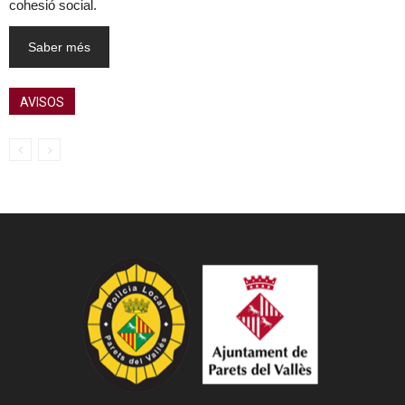
cohesió social.
Saber més
AVISOS