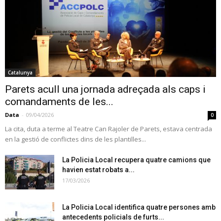
Catalunya
Parets acull una jornada adreçada als caps i
comandaments de les...
Data
-
09/04/2026
0
La cita, duta a terme al Teatre Can Rajoler de Parets, estava centrada
en la gestió de conflictes dins de les plantilles...
La Policia Local recupera quatre camions que
havien estat robats a...
17/03/2026
La Policia Local identifica quatre persones amb
antecedents policials de furts...