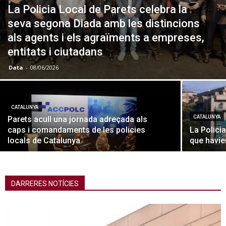
La Policia Local de Parets celebra la
seva segona Diada amb les distincions
als agents i els agraïments a empreses,
entitats i ciutadans
Data
-
08/06/2026
CATALUNYA
CATALUNYA
Parets acull una jornada adreçada als
caps i comandaments de les policies
La Polici
locals de Catalunya
que havie
DARRERES NOTÍCIES