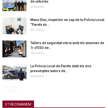
de vehicles
02/04/2025
Manu Díaz, inspector en cap de la Policia Local:
“Parets és...
29/11/2024
Tallers de seguretat viària amb els alumnes de
1r d’ESO de...
16/05/2025
La Policia Local de Parets deté els dos
presumptes autors de...
02/09/2024
ET RECOMANEM