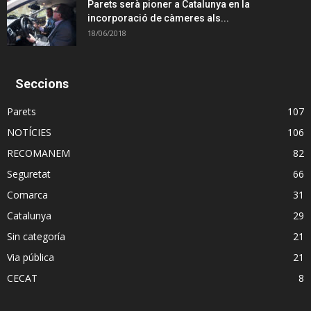
Parets serà pioner a Catalunya en la
incorporació de càmeres als...
18/06/2018
Seccions
Parets
107
NOTÍCIES
106
RECOMANEM
82
Seguretat
66
Comarca
31
Catalunya
29
Sin categoría
21
Via pública
21
CECAT
8