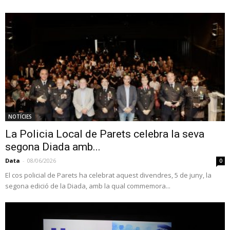
NOTÍCIES
La Policia Local de Parets celebra la seva
segona Diada amb...
Data
-
08/06/2026
0
El cos policial de Parets ha celebrat aquest divendres, 5 de juny, la
segona edició de la Diada, amb la qual commemora...