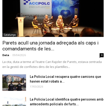
Catalunya
Parets acull una jornada adreçada als caps i
comandaments de les...
Data
-
09/04/2026
0
La cita, duta a terme al Teatre Can Rajoler de Parets, estava centrada
en la gestió de conflictes dins de les plantilles...
La Policia Local recupera quatre camions que
havien estat robats a...
17/03/2026
La Policia Local identifica quatre persones amb
antecedents policials de furts...