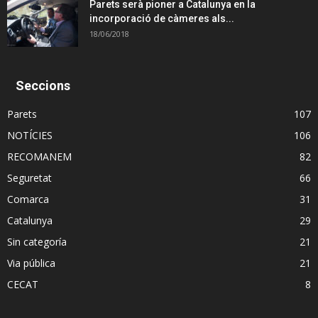
Parets serà pioner a Catalunya en la
incorporació de càmeres als...
18/06/2018
Seccions
Parets
107
NOTÍCIES
106
RECOMANEM
82
Seguretat
66
Comarca
31
Catalunya
29
Sin categoría
21
Via pública
21
CECAT
8