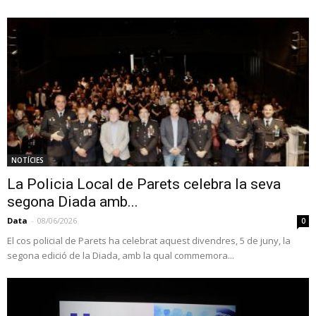
NOTÍCIES
La Policia Local de Parets celebra la seva
segona Diada amb...
Data
-
08/06/2026
0
El cos policial de Parets ha celebrat aquest divendres, 5 de juny, la
segona edició de la Diada, amb la qual commemora...