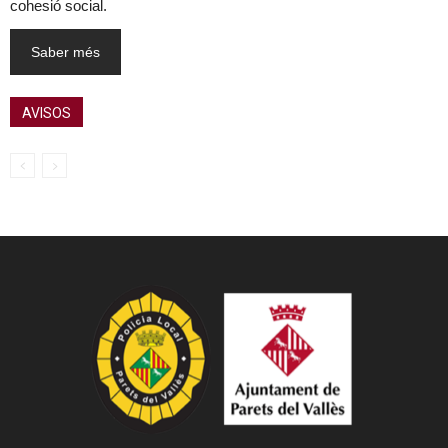
cohesió social.
Saber més
AVISOS