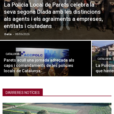
La Policia Local de Parets celebra la
seva segona Diada amb les distincions
als agents i els agraïments a empreses,
entitats i ciutadans
Data
-
08/06/2026
CATALUNYA
CATALUNYA
Parets acull una jornada adreçada als
caps i comandaments de les policies
La Polici
locals de Catalunya
que havie
DARRERES NOTÍCIES