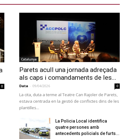
Catalunya
Parets acull una jornada adreçada
a
als caps i comandaments de les...
Data
-
09/04/2026
0
0
La cita, duta a terme al Teatre Can Rajoler de Parets,
estava centrada en la gestió de conflictes dins de les
plantilles...
La Policia Local identifica
quatre persones amb
antecedents policials de furts...