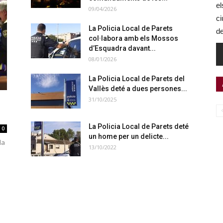
el
09/04/2026
ci
La Policia Local de Parets
de
col·labora amb els Mossos
d’Esquadra davant...
08/01/2026
La Policia Local de Parets del
Vallès deté a dues persones...
31/10/2025
La Policia Local de Parets deté
0
un home per un delicte...
la
13/10/2022