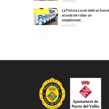
17/03/2026
La Policia Local deté un hom
acusat de robar un
establiment...
03/03/2026