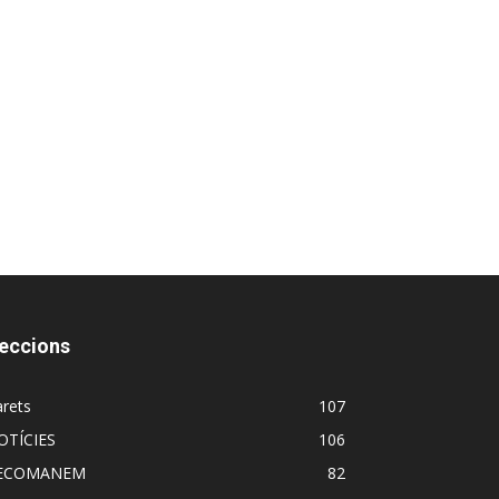
eccions
rets
107
OTÍCIES
106
ECOMANEM
82