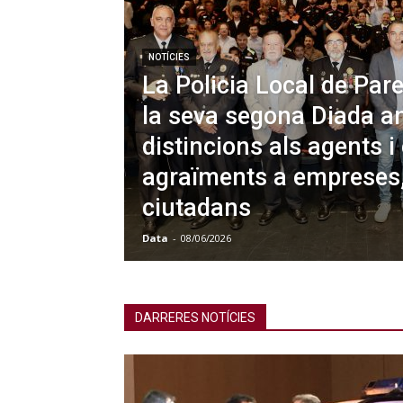
NOTÍCIES
La Policia Local de Pare
la seva segona Diada a
distincions als agents i 
agraïments a empreses, 
ciutadans
Data
-
08/06/2026
DARRERES NOTÍCIES