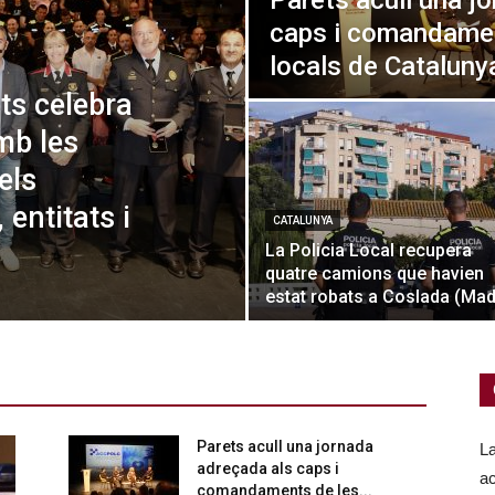
Parets acull una j
caps i comandamen
locals de Cataluny
ts celebra
mb les
els
entitats i
CATALUNYA
La Policia Local recupera
quatre camions que havien
estat robats a Coslada (Mad
Parets acull una jornada
La
adreçada als caps i
ac
comandaments de les...