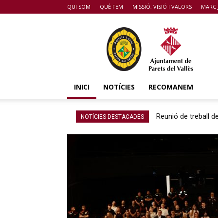
QUI SOM
QUÈ FEM
MISSIÓ, VISIÓ I VALORS
MARC 
POLICIA
DE
PARETS
DEL
VALLÈS
INICI
NOTÍCIES
RECOMANEM
Reunió de treball de
NOTÍCIES DESTACADES