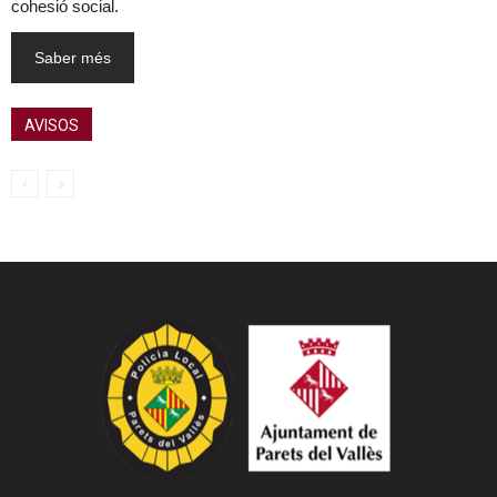
cohesió social.
Saber més
AVISOS