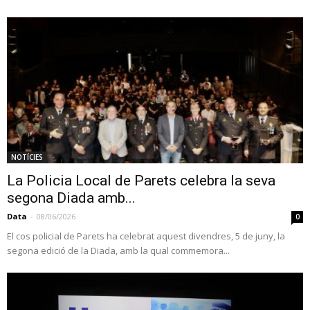
NOTÍCIES
La Policia Local de Parets celebra la seva
segona Diada amb...
Data
-
08/06/2026
0
El cos policial de Parets ha celebrat aquest divendres, 5 de juny, la
segona edició de la Diada, amb la qual commemora...