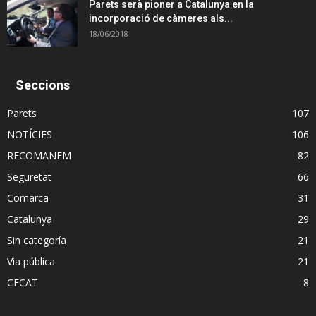
Parets serà pioner a Catalunya en la
incorporació de càmeres als...
18/06/2018
Seccions
Parets
107
NOTÍCIES
106
RECOMANEM
82
Seguretat
66
Comarca
31
Catalunya
29
Sin categoría
21
Via pública
21
CECAT
8