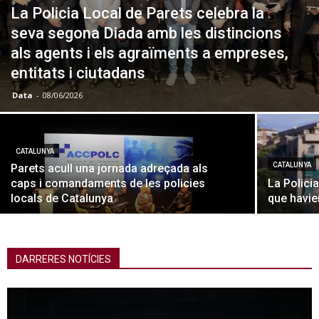
La Policia Local de Parets celebra la
seva segona Diada amb les distincions
als agents i els agraïments a empreses,
entitats i ciutadans
Data
-
08/06/2026
CATALUNYA
CATALUNYA
Parets acull una jornada adreçada als
caps i comandaments de les policies
La Polici
locals de Catalunya
que havie
DARRERES NOTÍCIES