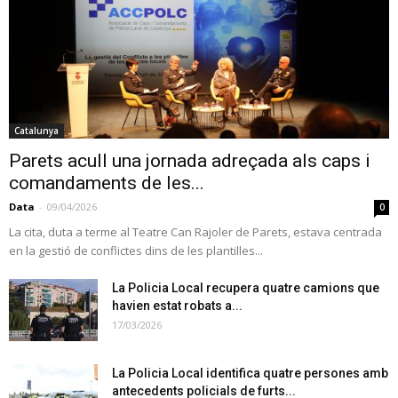
Catalunya
Parets acull una jornada adreçada als caps i
comandaments de les...
Data
-
09/04/2026
0
La cita, duta a terme al Teatre Can Rajoler de Parets, estava centrada
en la gestió de conflictes dins de les plantilles...
La Policia Local recupera quatre camions que
havien estat robats a...
17/03/2026
La Policia Local identifica quatre persones amb
antecedents policials de furts...