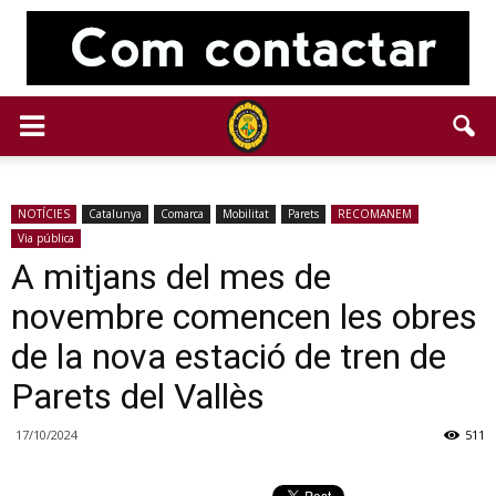
NOTÍCIES
Catalunya
Comarca
Mobilitat
Parets
RECOMANEM
Via pública
A mitjans del mes de
novembre comencen les obres
de la nova estació de tren de
Parets del Vallès
17/10/2024
511