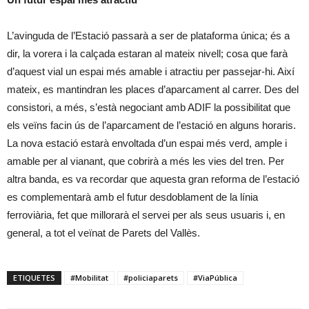
L’avinguda de l’Estació passarà a ser de plataforma única; és a
dir, la vorera i la calçada estaran al mateix nivell; cosa que farà
d’aquest vial un espai més amable i atractiu per passejar-hi. Així
mateix, es mantindran les places d’aparcament al carrer. Des del
consistori, a més, s’està negociant amb ADIF la possibilitat que
els veïns facin ús de l’aparcament de l’estació en alguns horaris.
La nova estació estarà envoltada d’un espai més verd, ample i
amable per al vianant, que cobrirà a més les vies del tren. Per
altra banda, es va recordar que aquesta gran reforma de l’estació
es complementarà amb el futur desdoblament de la línia
ferroviària, fet que millorarà el servei per als seus usuaris i, en
general, a tot el veïnat de Parets del Vallès.
ETIQUETES
#Mobilitat
#policiaparets
#ViaPública