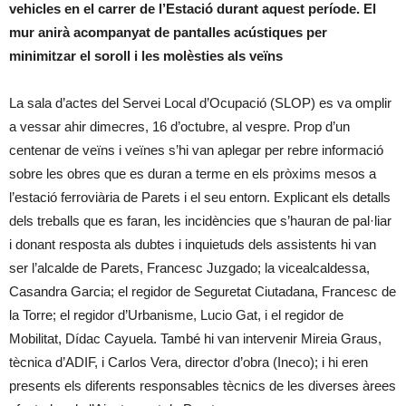
vehicles en el carrer de l’Estació durant aquest període. El
mur anirà acompanyat de pantalles acústiques per
minimitzar el soroll i les molèsties als veïns
La sala d’actes del Servei Local d’Ocupació (SLOP) es va omplir
a vessar ahir dimecres, 16 d’octubre, al vespre. Prop d’un
centenar de veïns i veïnes s’hi van aplegar per rebre informació
sobre les obres que es duran a terme en els pròxims mesos a
l’estació ferroviària de Parets i el seu entorn. Explicant els detalls
dels treballs que es faran, les incidències que s’hauran de pal·liar
i donant resposta als dubtes i inquietuds dels assistents hi van
ser l’alcalde de Parets, Francesc Juzgado; la vicealcaldessa,
Casandra Garcia; el regidor de Seguretat Ciutadana, Francesc de
la Torre; el regidor d’Urbanisme, Lucio Gat, i el regidor de
Mobilitat, Dídac Cayuela. També hi van intervenir Mireia Graus,
tècnica d’ADIF, i Carlos Vera, director d’obra (Ineco); i hi eren
presents els diferents responsables tècnics de les diverses àrees