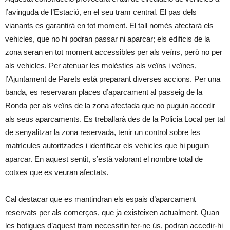
l’avinguda de l’Estació, en el seu tram central. El pas dels
vianants es garantirà en tot moment. El tall només afectarà els
vehicles, que no hi podran passar ni aparcar; els edificis de la
zona seran en tot moment accessibles per als veïns, però no per
als vehicles. Per atenuar les molèsties als veïns i veïnes,
l’Ajuntament de Parets està preparant diverses accions. Per una
banda, es reservaran places d’aparcament al passeig de la
Ronda per als veïns de la zona afectada que no puguin accedir
als seus aparcaments. Es treballarà des de la Policia Local per tal
de senyalitzar la zona reservada, tenir un control sobre les
matrícules autoritzades i identificar els vehicles que hi puguin
aparcar. En aquest sentit, s’està valorant el nombre total de
cotxes que es veuran afectats.
Cal destacar que es mantindran els espais d’aparcament
reservats per als comerços, que ja existeixen actualment. Quan
les botigues d’aquest tram necessitin fer-ne ús, podran accedir-hi