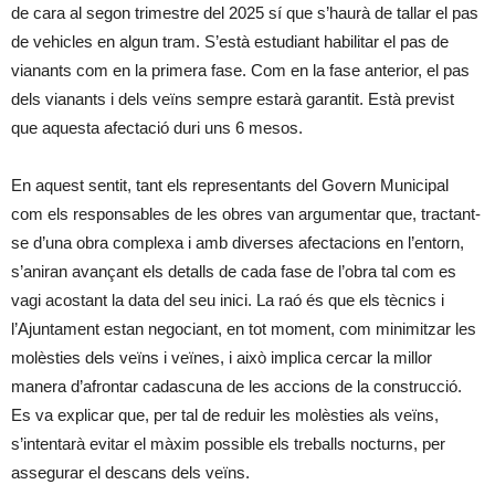
de cara al segon trimestre del 2025 sí que s’haurà de tallar el pas
de vehicles en algun tram. S’està estudiant habilitar el pas de
vianants com en la primera fase. Com en la fase anterior, el pas
dels vianants i dels veïns sempre estarà garantit. Està previst
que aquesta afectació duri uns 6 mesos.
En aquest sentit, tant els representants del Govern Municipal
com els responsables de les obres van argumentar que, tractant-
se d’una obra complexa i amb diverses afectacions en l’entorn,
s’aniran avançant els detalls de cada fase de l’obra tal com es
vagi acostant la data del seu inici. La raó és que els tècnics i
l’Ajuntament estan negociant, en tot moment, com minimitzar les
molèsties dels veïns i veïnes, i això implica cercar la millor
manera d’afrontar cadascuna de les accions de la construcció.
Es va explicar que, per tal de reduir les molèsties als veïns,
s’intentarà evitar el màxim possible els treballs nocturns, per
assegurar el descans dels veïns.