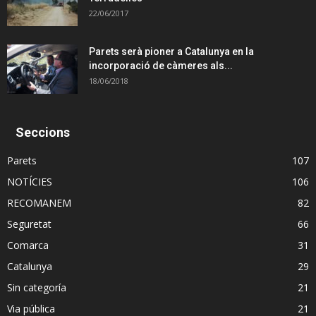
22/06/2017
Parets serà pioner a Catalunya en la
incorporació de càmeres als...
18/06/2018
Seccions
Parets
107
NOTÍCIES
106
RECOMANEM
82
Seguretat
66
Comarca
31
Catalunya
29
Sin categoría
21
Via pública
21