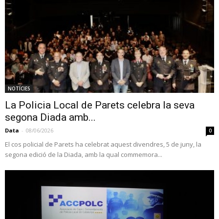
NOTÍCIES
La Policia Local de Parets celebra la seva
segona Diada amb...
Data
-
08/06/2026
0
El cos policial de Parets ha celebrat aquest divendres, 5 de juny, la
segona edició de la Diada, amb la qual commemora...