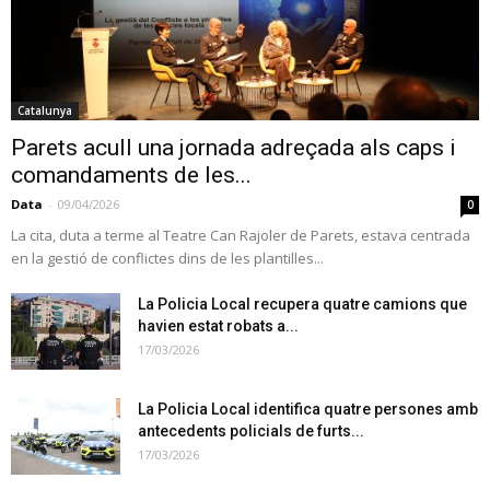
Catalunya
Parets acull una jornada adreçada als caps i
comandaments de les...
Data
-
09/04/2026
0
La cita, duta a terme al Teatre Can Rajoler de Parets, estava centrada
en la gestió de conflictes dins de les plantilles...
La Policia Local recupera quatre camions que
havien estat robats a...
17/03/2026
La Policia Local identifica quatre persones amb
antecedents policials de furts...
17/03/2026