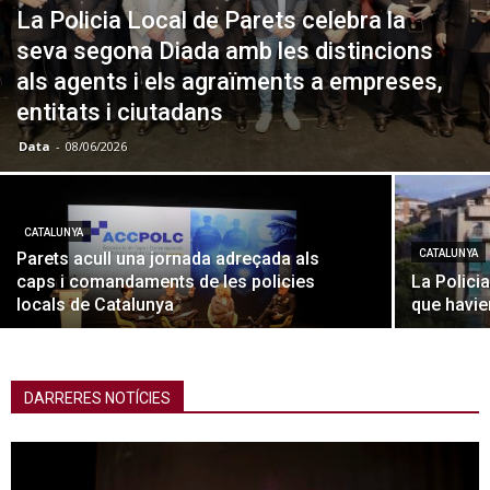
La Policia Local de Parets celebra la
seva segona Diada amb les distincions
als agents i els agraïments a empreses,
entitats i ciutadans
Data
-
08/06/2026
CATALUNYA
CATALUNYA
Parets acull una jornada adreçada als
caps i comandaments de les policies
La Polici
locals de Catalunya
que havie
DARRERES NOTÍCIES