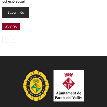
cohesió social.
Saber més
AVISOS