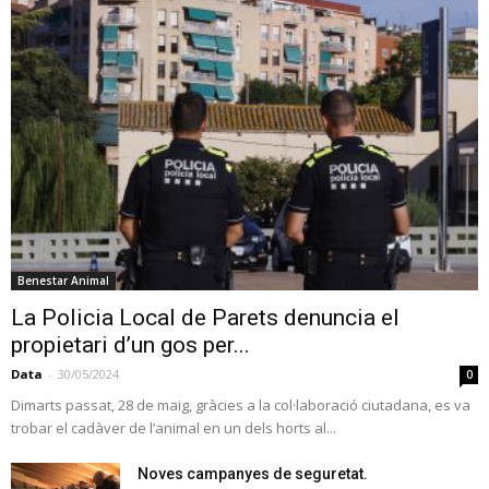
Benestar Animal
La Policia Local de Parets denuncia el
propietari d’un gos per...
Data
-
30/05/2024
0
Dimarts passat, 28 de maig, gràcies a la col·laboració ciutadana, es va
trobar el cadàver de l’animal en un dels horts al...
Noves campanyes de seguretat.