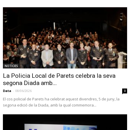
NOTÍCIES
La Policia Local de Parets celebra la seva
segona Diada amb...
Data
-
08/06/2026
0
El cos policial de Parets ha celebrat aquest divendres, 5 de juny, la
segona edició de la Diada, amb la qual commemora...