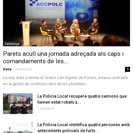
Catalunya
Parets acull una jornada adreçada als caps i
comandaments de les...
Data
-
09/04/2026
0
La cita, duta a terme al Teatre Can Rajoler de Parets, estava centrada
en la gestió de conflictes dins de les plantilles...
La Policia Local recupera quatre camions que
havien estat robats a...
17/03/2026
La Policia Local identifica quatre persones amb
antecedents policials de furts...