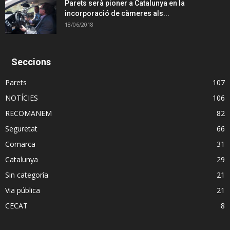
Parets serà pioner a Catalunya en la
incorporació de càmeres als...
18/06/2018
Seccions
Parets
107
NOTÍCIES
106
RECOMANEM
82
Seguretat
66
Comarca
31
Catalunya
29
Sin categoría
21
Via pública
21
CECAT
8