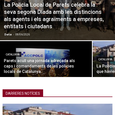
La Policia Local de Parets celebra la
seva segona Diada amb les distincions
als agents i els agraïments a empreses,
entitats i ciutadans
Data
-
08/06/2026
CATALUNYA
CATALUNYA
Parets acull una jornada adreçada als
caps i comandaments de les policies
La Polici
locals de Catalunya
que havie
DARRERES NOTÍCIES