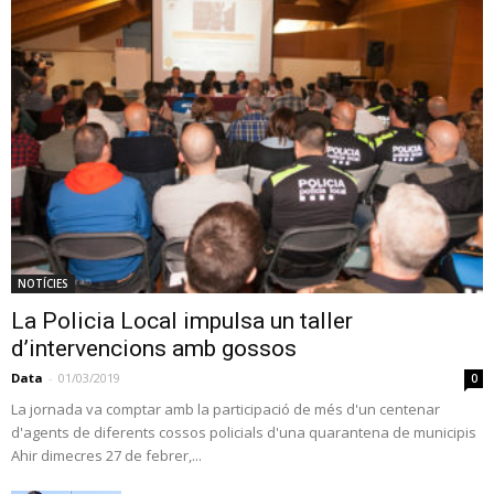
NOTÍCIES
La Policia Local impulsa un taller
d’intervencions amb gossos
Data
-
01/03/2019
0
La jornada va comptar amb la participació de més d'un centenar
d'agents de diferents cossos policials d'una quarantena de municipis
Ahir dimecres 27 de febrer,...