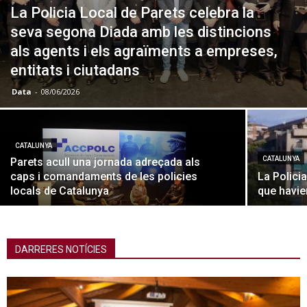
La Policia Local de Parets celebra la
seva segona Diada amb les distincions
als agents i els agraïments a empreses,
entitats i ciutadans
Data
-
08/06/2026
CATALUNYA
CATALUNYA
Parets acull una jornada adreçada als
caps i comandaments de les policies
La Polici
locals de Catalunya
que havie
DARRERES NOTÍCIES