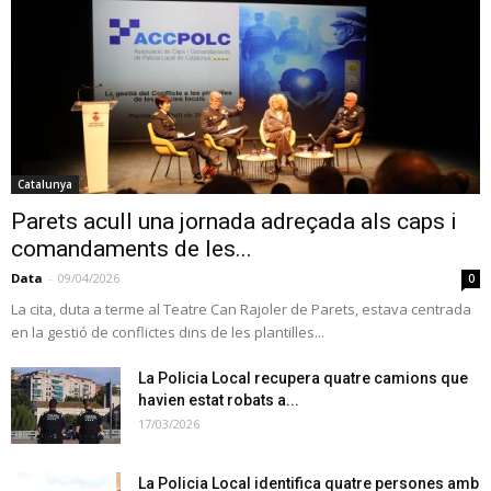
Catalunya
Parets acull una jornada adreçada als caps i
comandaments de les...
Data
-
09/04/2026
0
La cita, duta a terme al Teatre Can Rajoler de Parets, estava centrada
en la gestió de conflictes dins de les plantilles...
La Policia Local recupera quatre camions que
havien estat robats a...
17/03/2026
La Policia Local identifica quatre persones amb