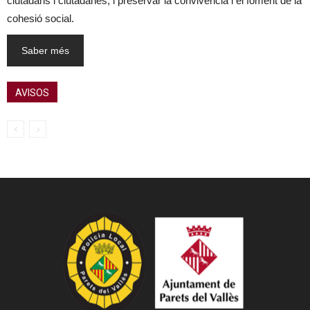
ciutadans i ciutadanes, i preservar la convivència i el foment de la
cohesió social.
Saber més
AVISOS