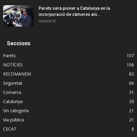
Parets serà pioner a Catalunya en la
incorporació de càmeres als...
18/06/2018
Seccions
Parets
107
NOTÍCIES
106
RECOMANEM
82
Seguretat
66
Comarca
31
Catalunya
29
Sin categoría
21
Via pública
21
CECAT
8