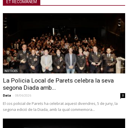
ET RECOMANEM
NOTÍCIES
La Policia Local de Parets celebra la seva
segona Diada amb...
Data
-
08/06/2026
0
El cos policial de Parets ha celebrat aquest divendres, 5 de juny, la
segona edició de la Diada, amb la qual commemora...