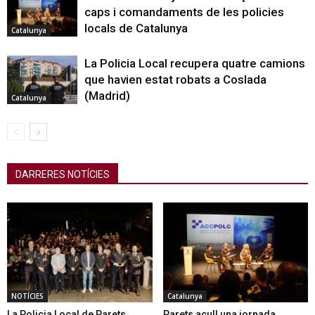
caps i comandaments de les policies
locals de Catalunya
Catalunya
La Policia Local recupera quatre camions
que havien estat robats a Coslada
(Madrid)
Catalunya
DARRERES NOTÍCIES
NOTÍCIES
Catalunya
La Policia Local de Parets
Parets acull una jornada