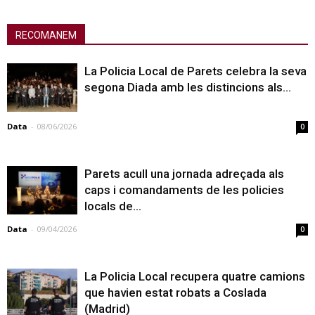
RECOMANEM
La Policia Local de Parets celebra la seva
segona Diada amb les distincions als...
Data
-
08/06/2026
0
Parets acull una jornada adreçada als
caps i comandaments de les policies
locals de...
Data
-
09/04/2026
0
La Policia Local recupera quatre camions
que havien estat robats a Coslada
(Madrid)