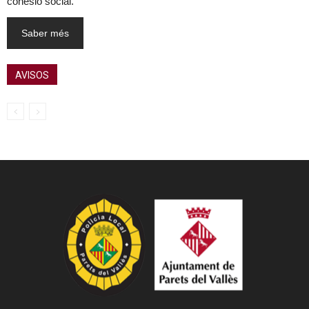
cohesió social.
Saber més
AVISOS