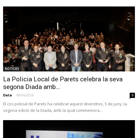
NOTÍCIES
La Policia Local de Parets celebra la seva
segona Diada amb...
Data
-
08/06/2026
0
El cos policial de Parets ha celebrat aquest divendres, 5 de juny, la
segona edició de la Diada, amb la qual commemora...