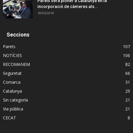
Parets serà pioner a Catalunya en la
incorporació de càmeres als...
18/06/2018
Seccions
Parets
107
NOTÍCIES
106
RECOMANEM
82
Seguretat
66
Comarca
31
Catalunya
29
Sin categoría
21
Via pública
21
CECAT
8