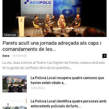
Catalunya
Parets acull una jornada adreçada als caps i
comandaments de les...
Data
-
09/04/2026
0
La cita, duta a terme al Teatre Can Rajoler de Parets, estava centrada
en la gestió de conflictes dins de les plantilles...
La Policia Local recupera quatre camions que
havien estat robats a...
17/03/2026
La Policia Local identifica quatre persones amb
antecedents policials de furts...