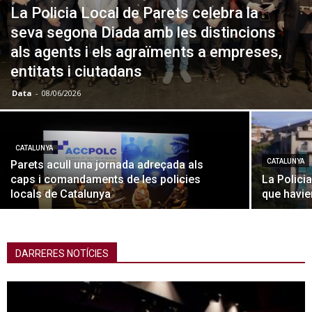
La Policia Local de Parets celebra la
seva segona Diada amb les distincions
als agents i els agraïments a empreses,
entitats i ciutadans
Data
-
08/06/2026
CATALUNYA
CATALUNYA
Parets acull una jornada adreçada als
caps i comandaments de les policies
La Polici
locals de Catalunya
que havie
DARRERES NOTÍCIES