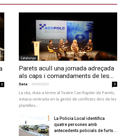
Catalunya
Parets acull una jornada adreçada
a
als caps i comandaments de les...
Data
-
09/04/2026
0
0
La cita, duta a terme al Teatre Can Rajoler de Parets,
estava centrada en la gestió de conflictes dins de les
plantilles...
La Policia Local identifica
quatre persones amb
antecedents policials de furts...