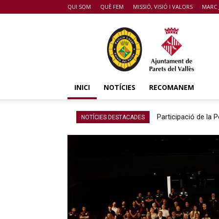
QUI SOM
QUÈ FEM
MISSIÓ, VISIÓ I VALORS
MARC 
POLICIA
DE
PARETS
DEL
VALLÈS
INICI
NOTÍCIES
RECOMANEM
Participació de la P
NOTÍCIES DESTACADES