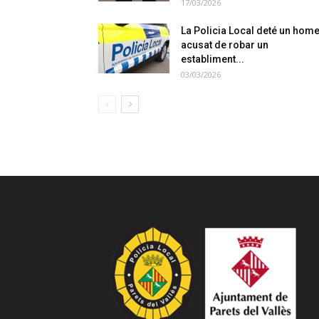
17/03/2026
La Policia Local deté un hom
acusat de robar un
establiment...
03/03/2026