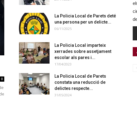
el
ci
La Policia Local de Parets deté
de
una persona per un delicte...
06/11/2025
La Policia Local imparteix
xerrades sobre assetjament
escolar als pares i...
17/04/2023
La Policia Local de Parets
0
constata una reducció de
 de
delictes respecte...
 de
31/05/2024