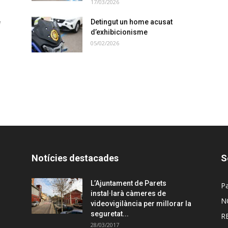
17/03/2026
e
Detingut un home acusat
d’exhibicionisme
05/02/2026
Notícies destacades
S
L’Ajuntament de Parets
Pa
instal·larà càmeres de
N
videovigilància per millorar la
seguretat...
R
28/03/2017