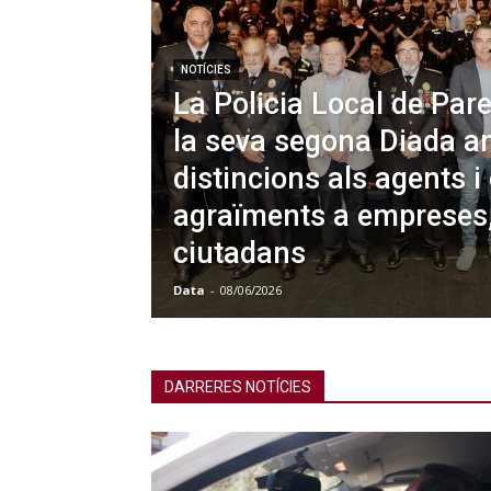
NOTÍCIES
La Policia Local de Pare
la seva segona Diada a
distincions als agents i 
agraïments a empreses, 
ciutadans
Data
-
08/06/2026
DARRERES NOTÍCIES