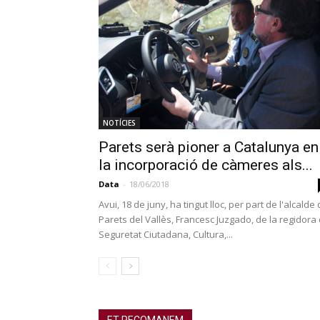
NOTÍCIES
Parets serà pioner a Catalunya en
la incorporació de càmeres als...
Data
-
18/06/2018
Avui, 18 de juny, ha tingut lloc, per part de l'alcalde
Parets del Vallès, Francesc Juzgado, de la regidora
Seguretat Ciutadana, Cultura,...