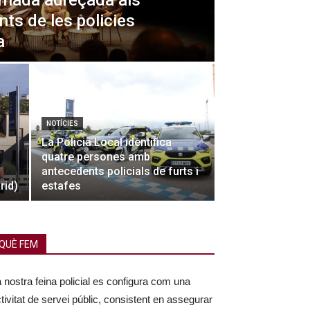
ornada adreçada als
ts de les policies
a
NOTÍCIES
La Policia Local identifica
quatre persones amb
antecedents policials de furts i
rid)
estafes
QUÈ FEM
 nostra feina policial es configura com una
tivitat de servei públic, consistent en assegurar