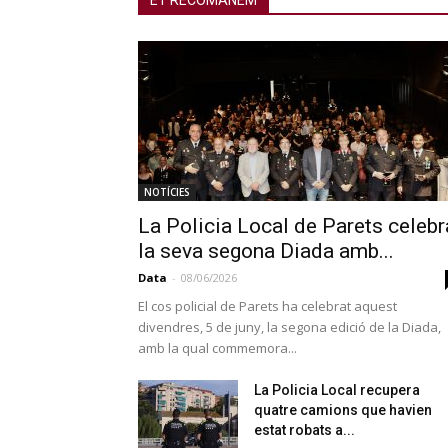
ET RECOMANEM
NOTÍCIES
La Policia Local de Parets celebr
la seva segona Diada amb...
Data
-
08/06/2026
El cos policial de Parets ha celebrat aquest
divendres, 5 de juny, la segona edició de la Diada,
amb la qual commemora...
La Policia Local recupera
quatre camions que havien
estat robats a...