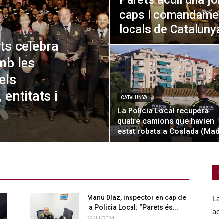
Parets acull una j
caps i comandamen
locals de Cataluny
ts celebra
mb les
els
entitats i
CATALUNYA
La Policia Local recupera
quatre camions que havien
estat robats a Coslada (Mad
Manu Díaz, inspector en cap de
La
la Policia Local: “Parets és...
ac
29/11/2024