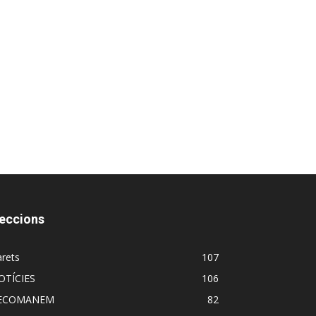
eccions
rets
107
OTÍCIES
106
ECOMANEM
82