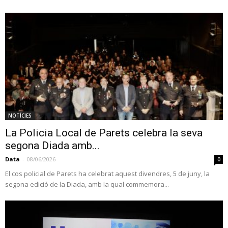
NOTÍCIES
La Policia Local de Parets celebra la seva
segona Diada amb...
Data
-
08/06/2026
0
El cos policial de Parets ha celebrat aquest divendres, 5 de juny, la
segona edició de la Diada, amb la qual commemora...