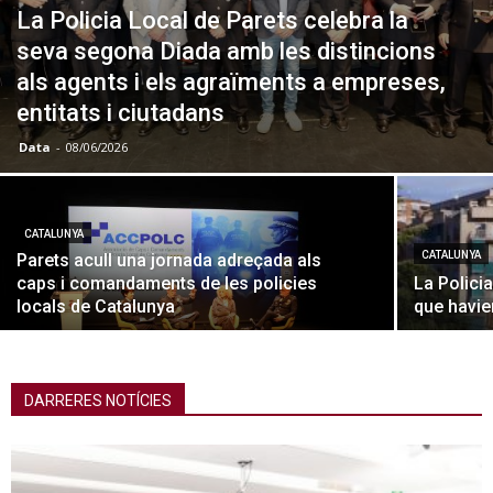
La Policia Local de Parets celebra la
seva segona Diada amb les distincions
als agents i els agraïments a empreses,
entitats i ciutadans
Data
-
08/06/2026
CATALUNYA
CATALUNYA
Parets acull una jornada adreçada als
caps i comandaments de les policies
La Polici
locals de Catalunya
que havie
DARRERES NOTÍCIES