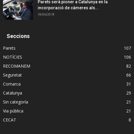
Parets serà pioner a Catalunya en la
incorporació de càmeres als...
18/06/2018
Seccions
Parets
107
NOTÍCIES
106
RECOMANEM
82
Seguretat
66
Comarca
31
Catalunya
29
Sin categoría
21
Via pública
21
CECAT
8