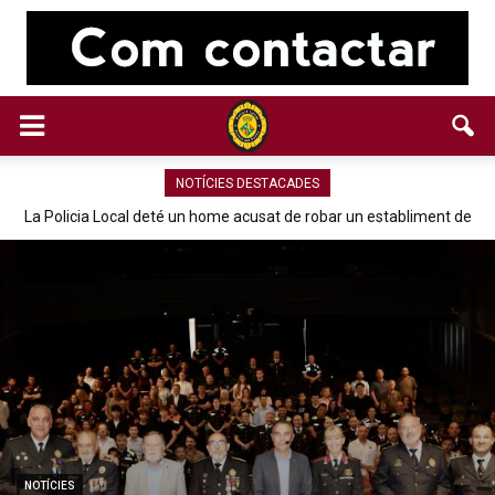
NOTÍCIES DESTACADES
La Policia Local deté un home acusat de robar un establiment de
La Policia Local de Parets deté a dos sospitosos per un robatori e
una empresa esportiva del polígon Llevant
Parets amb violència i intimidació
NOTÍCIES