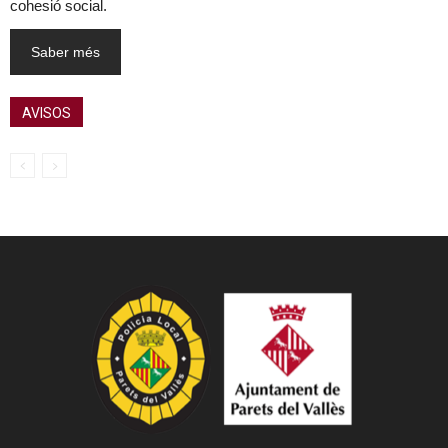
cohesió social.
Saber més
AVISOS