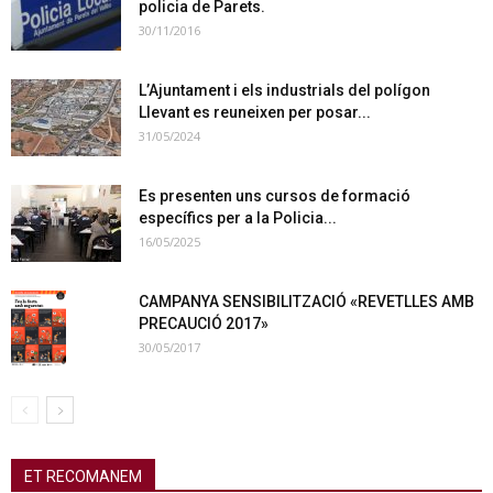
policia de Parets.
30/11/2016
L’Ajuntament i els industrials del polígon
Llevant es reuneixen per posar...
31/05/2024
Es presenten uns cursos de formació
específics per a la Policia...
16/05/2025
CAMPANYA SENSIBILITZACIÓ «REVETLLES AMB
PRECAUCIÓ 2017»
30/05/2017
ET RECOMANEM