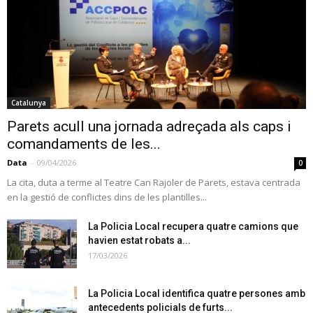
Catalunya
Parets acull una jornada adreçada als caps i
comandaments de les...
Data
-
09/04/2026
0
La cita, duta a terme al Teatre Can Rajoler de Parets, estava centrada
en la gestió de conflictes dins de les plantilles...
La Policia Local recupera quatre camions que
havien estat robats a...
17/03/2026
La Policia Local identifica quatre persones amb
antecedents policials de furts...