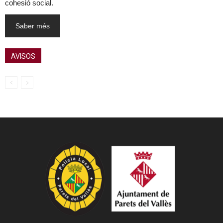
cohesió social.
Saber més
AVISOS