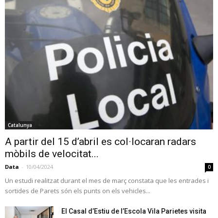
Catalunya
A partir del 15 d’abril es col·locaran radars
mòbils de velocitat...
Data
-
10/04/2024
0
Un estudi realitzat durant el mes de març constata que les entrades i
sortides de Parets són els punts on els vehicles...
El Casal d’Estiu de l’Escola Vila Parietes visita