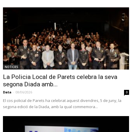
NOTÍCIES
La Policia Local de Parets celebra la seva
segona Diada amb...
Data
-
08/06/2026
0
El cos policial de Parets ha celebrat aquest divendres, 5 de juny, la
segona edició de la Diada, amb la qual commemora...