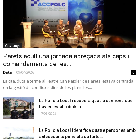
Catalunya
Parets acull una jornada adreçada als caps i
comandaments de les...
Data
-
09/04/2026
0
La cita, duta a terme al Teatre Can Rajoler de Parets, estava centrada
en la gestió de conflictes dins de les plantilles...
La Policia Local recupera quatre camions que
havien estat robats a...
17/03/2026
La Policia Local identifica quatre persones amb
antecedents policials de furts...