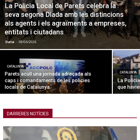
La Policia Local de Parets celebra la
seva segona Diada amb les distincions
als agents i els agraïments a empreses,
entitats i ciutadans
Data
-
08/06/2026
CATALUNYA
CATALUNYA
Parets acull una jornada adreçada als
caps i comandaments de les policies
La Polici
locals de Catalunya
que havie
DARRERES NOTÍCIES