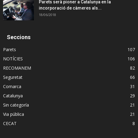
Parets serà pioner a Catalunya en la
incorporació de càmeres als...
18/06/2018
Seccions
Parets
107
NOTÍCIES
106
RECOMANEM
82
Seguretat
66
Comarca
31
Catalunya
29
Sin categoría
21
Via pública
21
CECAT
8