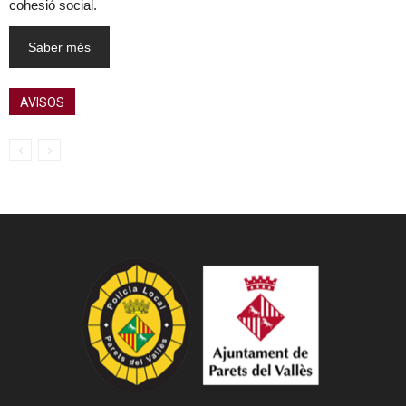
cohesió social.
Saber més
AVISOS