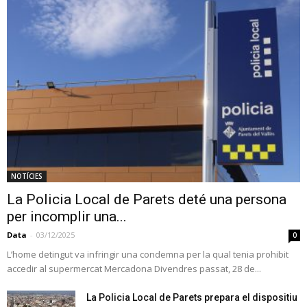
NOTÍCIES
La Policia Local de Parets deté una persona
per incomplir una...
Data
-
03/12/2025
0
L’home detingut va infringir una condemna per la qual tenia prohibit
accedir al supermercat Mercadona Divendres passat, 28 de...
La Policia Local de Parets prepara el dispositiu