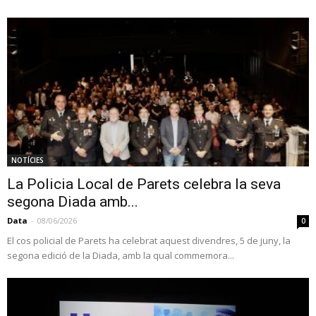
NOTÍCIES
La Policia Local de Parets celebra la seva
segona Diada amb...
Data
-
08/06/2026
0
El cos policial de Parets ha celebrat aquest divendres, 5 de juny, la
segona edició de la Diada, amb la qual commemora...