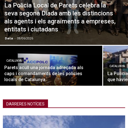
La Policia Local de Parets celebra la
seva segona Diada amb les distincions
als agents i els agraïments a empreses,
entitats i ciutadans
Data
-
08/06/2026
CATALUNYA
CATALUNYA
Parets acull una jornada adreçada als
caps i comandaments de les policies
La Polici
locals de Catalunya
que havie
DARRERES NOTÍCIES