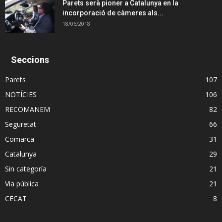
Parets serà pioner a Catalunya en la
incorporació de càmeres als...
18/06/2018
Seccions
Parets
107
NOTÍCIES
106
RECOMANEM
82
Seguretat
66
Comarca
31
Catalunya
29
Sin categoría
21
Via pública
21
CECAT
8