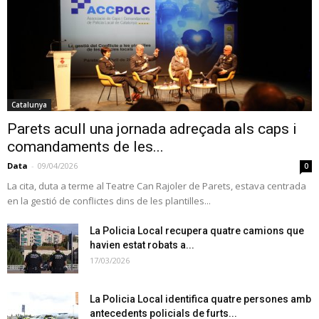
Catalunya
Parets acull una jornada adreçada als caps i
comandaments de les...
Data
-
09/04/2026
0
La cita, duta a terme al Teatre Can Rajoler de Parets, estava centrada
en la gestió de conflictes dins de les plantilles...
La Policia Local recupera quatre camions que
havien estat robats a...
17/03/2026
La Policia Local identifica quatre persones amb
antecedents policials de furts...