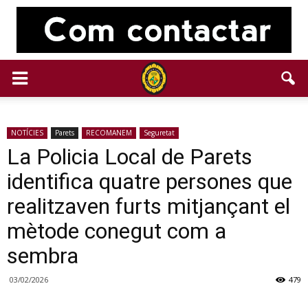
NOTÍCIES
Parets
RECOMANEM
Seguretat
La Policia Local de Parets
identifica quatre persones que
realitzaven furts mitjançant el
mètode conegut com a
sembra
03/02/2026
479