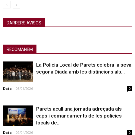
DARRERS AVISOS
RECOMANEM
La Policia Local de Parets celebra la seva
segona Diada amb les distincions als...
Data
-
08/06/2026
0
Parets acull una jornada adreçada als
caps i comandaments de les policies
locals de...
Data
-
09/04/2026
0