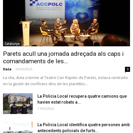
Catalunya
Parets acull una jornada adreçada als caps i
comandaments de les...
Data
-
09/04/2026
0
La cita, duta a terme al Teatre Can Rajoler de Parets, estava centrada
en la gestió de conflictes dins de les plantilles...
La Policia Local recupera quatre camions que
havien estat robats a...
17/03/2026
La Policia Local identifica quatre persones amb
antecedents policials de furts...