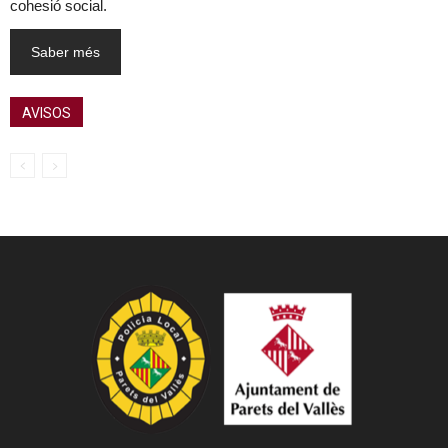
cohesió social.
Saber més
AVISOS