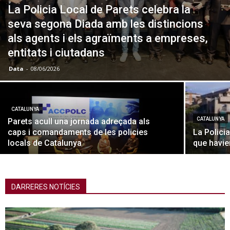
La Policia Local de Parets celebra la
seva segona Diada amb les distincions
als agents i els agraïments a empreses,
entitats i ciutadans
Data
-
08/06/2026
CATALUNYA
CATALUNYA
Parets acull una jornada adreçada als
caps i comandaments de les policies
La Polici
locals de Catalunya
que havie
DARRERES NOTÍCIES