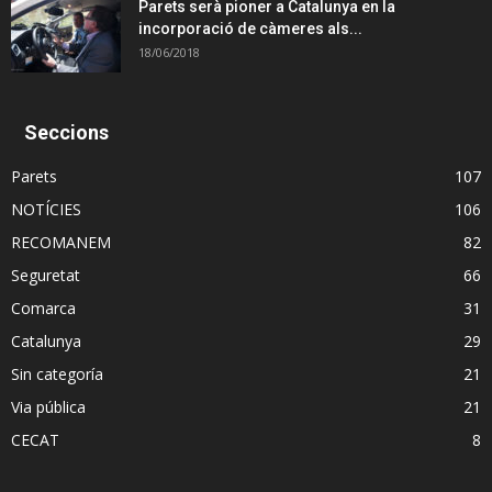
Parets serà pioner a Catalunya en la
incorporació de càmeres als...
18/06/2018
Seccions
Parets
107
NOTÍCIES
106
RECOMANEM
82
Seguretat
66
Comarca
31
Catalunya
29
Sin categoría
21
Via pública
21
CECAT
8