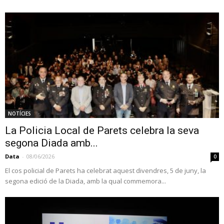
NOTÍCIES
La Policia Local de Parets celebra la seva
segona Diada amb...
Data
-
08/06/2026
0
El cos policial de Parets ha celebrat aquest divendres, 5 de juny, la
segona edició de la Diada, amb la qual commemora...