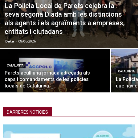
La Policia Local de Parets celebra la
seva segona Diada amb les distincions
als agents i els agraïments a empreses,
entitats i ciutadans
Data
-
08/06/2026
CATALUNYA
CATALUNYA
Parets acull una jornada adreçada als
caps i comandaments de les policies
La Polici
locals de Catalunya
que havie
DARRERES NOTÍCIES