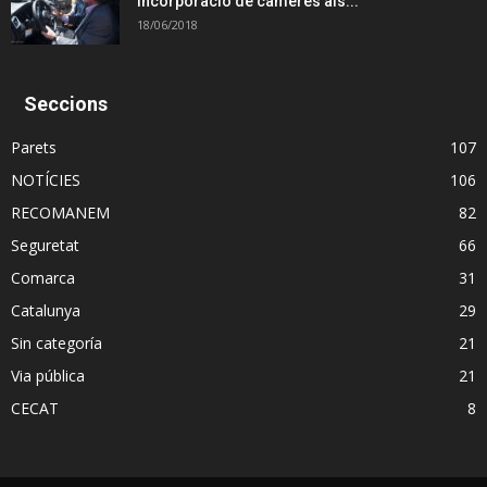
incorporació de càmeres als...
18/06/2018
Seccions
Parets
107
NOTÍCIES
106
RECOMANEM
82
Seguretat
66
Comarca
31
Catalunya
29
Sin categoría
21
Via pública
21
CECAT
8