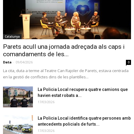
Catalunya
Parets acull una jornada adreçada als caps i
comandaments de les...
Data
-
09/04/2026
0
La cita, duta a terme al Teatre Can Rajoler de Parets, estava centrada
en la gestió de conflictes dins de les plantilles...
La Policia Local recupera quatre camions que
havien estat robats a...
17/03/2026
La Policia Local identifica quatre persones amb
antecedents policials de furts...
17/03/2026