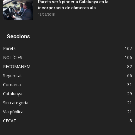
Parets serà pioner a Catalunya en la
incorporació de càmeres als...
18/06/2018
Seccions
Parets
107
NOTÍCIES
106
RECOMANEM
82
Seguretat
66
Comarca
31
Catalunya
29
Sin categoría
21
Via pública
21
CECAT
8