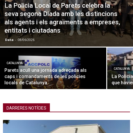
La Policia Local de Parets celebra la
seva segona Diada amb les distincions
als agents i els agraïments a empreses,
entitats i ciutadans
Data
-
08/06/2026
CATALUNYA
CATALUNYA
Parets acull una jornada adreçada als
caps i comandaments de les policies
La Polici
locals de Catalunya
que havie
DARRERES NOTÍCIES