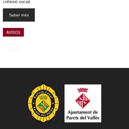
cohesió social.
Saber més
AVISOS