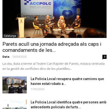
Catalunya
Parets acull una jornada adreçada als caps i
comandaments de les...
Data
-
09/04/2026
0
La cita, duta a terme al Teatre Can Rajoler de Parets, estava centrada
en la gestió de conflictes dins de les plantilles...
La Policia Local recupera quatre camions que
havien estat robats a...
17/03/2026
La Policia Local identifica quatre persones amb
antecedents policials de furts...