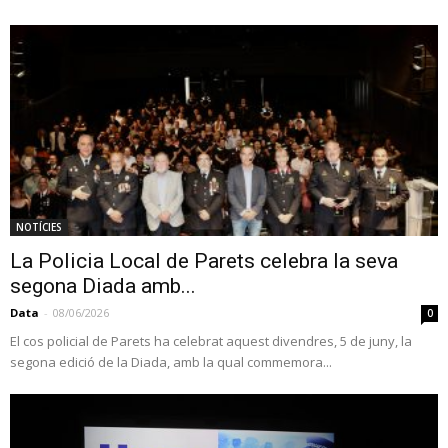
NOTÍCIES
La Policia Local de Parets celebra la seva
segona Diada amb...
Data
-
08/06/2026
0
El cos policial de Parets ha celebrat aquest divendres, 5 de juny, la
segona edició de la Diada, amb la qual commemora...