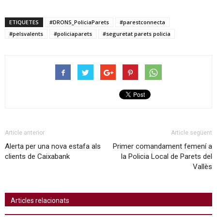
ETIQUETES
#DRONS_PoliciaParets
#parestconnecta
#pelsvalents
#policiaparets
#seguretat parets policia
Article anterior
Article següent
Alerta per una nova estafa als
Primer comandament femení a
clients de Caixabank
la Policia Local de Parets del
Vallès
Articles relacionats