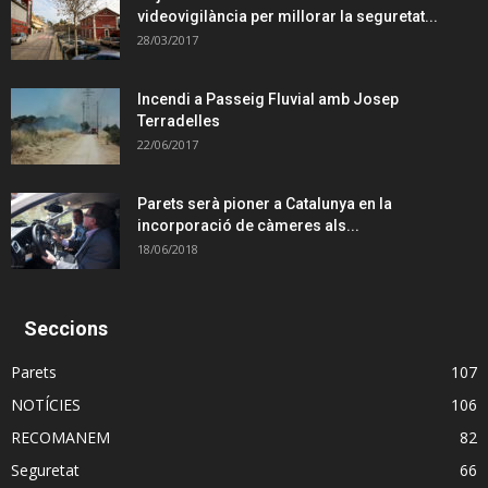
videovigilància per millorar la seguretat...
28/03/2017
Incendi a Passeig Fluvial amb Josep
Terradelles
22/06/2017
Parets serà pioner a Catalunya en la
incorporació de càmeres als...
18/06/2018
Seccions
Parets
107
NOTÍCIES
106
RECOMANEM
82
Seguretat
66