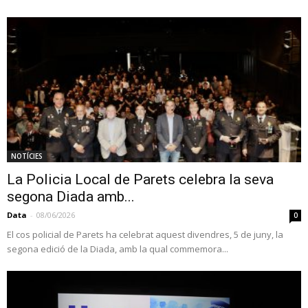
NOTÍCIES
La Policia Local de Parets celebra la seva
segona Diada amb...
Data
-
08/06/2026
0
El cos policial de Parets ha celebrat aquest divendres, 5 de juny, la
segona edició de la Diada, amb la qual commemora...