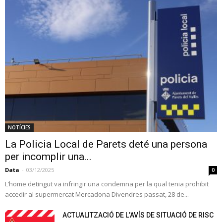
NOTÍCIES
La Policia Local de Parets deté una persona
per incomplir una...
Data
-
03/12/2025
0
L’home detingut va infringir una condemna per la qual tenia prohibit
accedir al supermercat Mercadona Divendres passat, 28 de...
ACTUALITZACIÓ DE L’AVÍS DE SITUACIÓ DE RISC