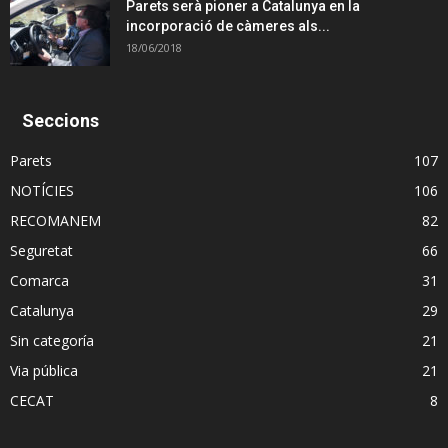
Parets serà pioner a Catalunya en la
incorporació de càmeres als...
18/06/2018
Seccions
Parets
107
NOTÍCIES
106
RECOMANEM
82
Seguretat
66
Comarca
31
Catalunya
29
Sin categoría
21
Via pública
21
CECAT
8