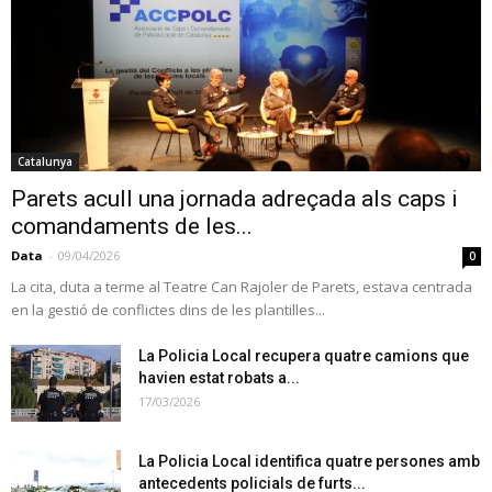
Catalunya
Parets acull una jornada adreçada als caps i
comandaments de les...
Data
-
09/04/2026
0
La cita, duta a terme al Teatre Can Rajoler de Parets, estava centrada
en la gestió de conflictes dins de les plantilles...
La Policia Local recupera quatre camions que
havien estat robats a...
17/03/2026
La Policia Local identifica quatre persones amb
antecedents policials de furts...