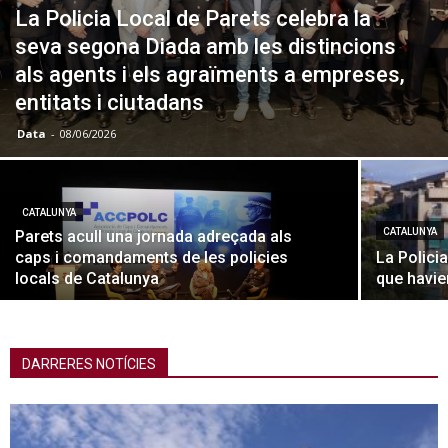
La Policia Local de Parets celebra la
seva segona Diada amb les distincions
als agents i els agraïments a empreses,
entitats i ciutadans
Data
-
08/06/2026
CATALUNYA
CATALUNYA
Parets acull una jornada adreçada als
caps i comandaments de les policies
La Polici
locals de Catalunya
que havie
DARRERES NOTÍCIES