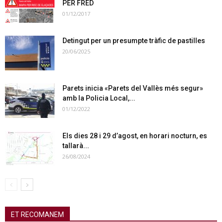
PER FRED
01/12/2017
Detingut per un presumpte tràfic de pastilles
20/06/2025
Parets inicia «Parets del Vallès més segur»
amb la Policia Local,...
01/12/2022
Els dies 28 i 29 d’agost, en horari nocturn, es
tallarà...
26/08/2024
ET RECOMANEM