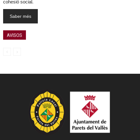
cohesió social.
Saber més
AVISOS