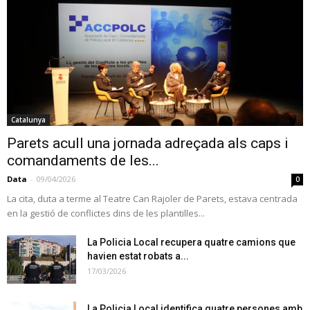
Catalunya
Parets acull una jornada adreçada als caps i
comandaments de les...
Data
-
09/04/2026
0
La cita, duta a terme al Teatre Can Rajoler de Parets, estava centrada
en la gestió de conflictes dins de les plantilles...
La Policia Local recupera quatre camions que
havien estat robats a...
17/03/2026
La Policia Local identifica quatre persones amb