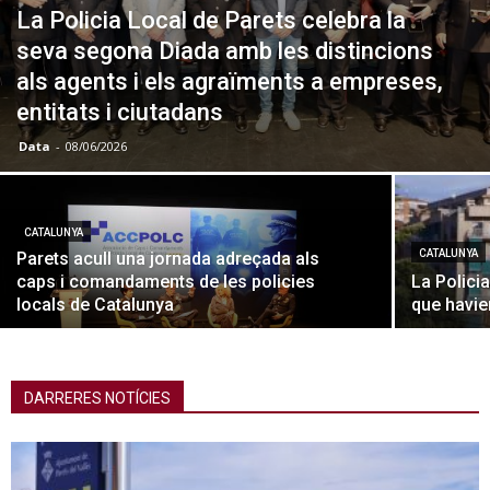
La Policia Local de Parets celebra la
seva segona Diada amb les distincions
als agents i els agraïments a empreses,
entitats i ciutadans
Data
-
08/06/2026
CATALUNYA
CATALUNYA
Parets acull una jornada adreçada als
caps i comandaments de les policies
La Polici
locals de Catalunya
que havie
DARRERES NOTÍCIES