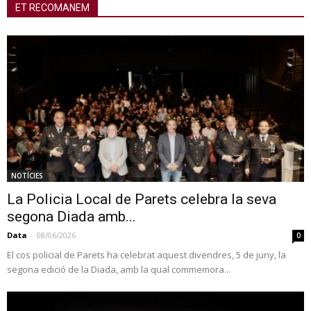
ET RECOMANEM
NOTÍCIES
La Policia Local de Parets celebra la seva
segona Diada amb...
Data
-
08/06/2026
0
El cos policial de Parets ha celebrat aquest divendres, 5 de juny, la
segona edició de la Diada, amb la qual commemora...