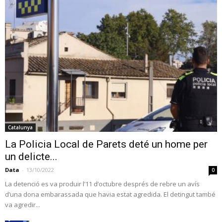
Catalunya
La Policia Local de Parets deté un home per
un delicte...
Data
-
13/10/2022
0
La detenció es va produir l’11 d’octubre després de rebre un avís
d’una dona embarassada que havia estat agredida. El detingut també
va agredir...