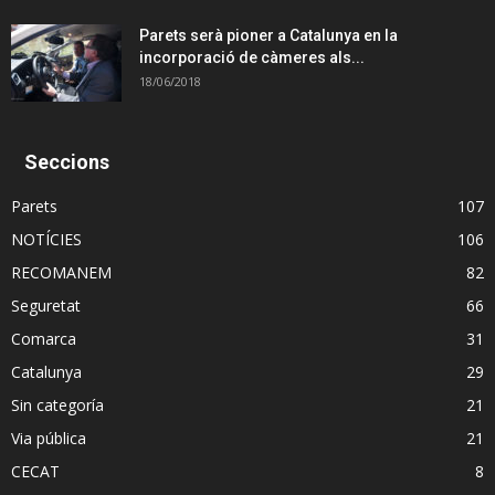
Parets serà pioner a Catalunya en la
incorporació de càmeres als...
18/06/2018
Seccions
Parets
107
NOTÍCIES
106
RECOMANEM
82
Seguretat
66
Comarca
31
Catalunya
29
Sin categoría
21
Via pública
21
CECAT
8