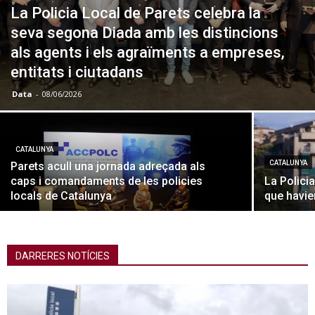
La Policia Local de Parets celebra la
seva segona Diada amb les distincions
als agents i els agraïments a empreses,
entitats i ciutadans
Data
-
08/06/2026
CATALUNYA
CATALUNYA
Parets acull una jornada adreçada als
caps i comandaments de les policies
La Polici
locals de Catalunya
que havie
DARRERES NOTÍCIES