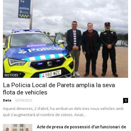
NOTÍCIES
La Policia Local de Parets amplia la seva
flota de vehicles
Data
-
02/04/2025
0
Aquest dimecres, 2 d’abril, ha arribat un dels tres nous vehicles amb
què s’augmentarà el nombre de cotxes. Aviat...
Acte de presa de possessió d’un funcionari de