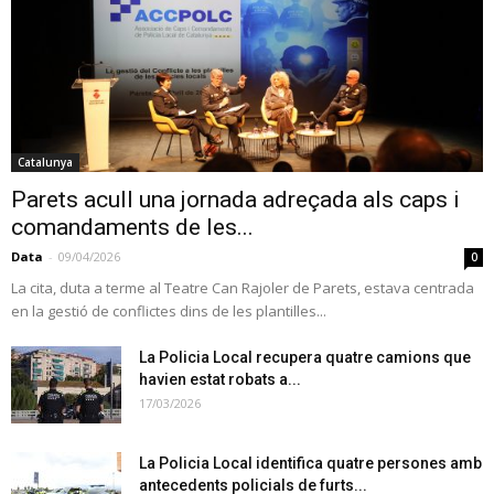
Catalunya
Parets acull una jornada adreçada als caps i
comandaments de les...
Data
-
09/04/2026
0
La cita, duta a terme al Teatre Can Rajoler de Parets, estava centrada
en la gestió de conflictes dins de les plantilles...
La Policia Local recupera quatre camions que
havien estat robats a...
17/03/2026
La Policia Local identifica quatre persones amb
antecedents policials de furts...