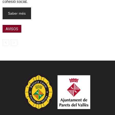
cohesió social.
Saber més
AVISOS