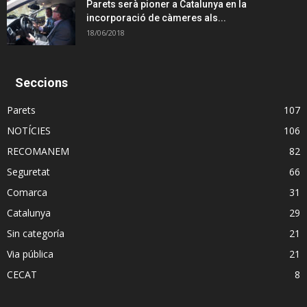
Parets serà pioner a Catalunya en la
incorporació de càmeres als...
18/06/2018
Seccions
Parets
107
NOTÍCIES
106
RECOMANEM
82
Seguretat
66
Comarca
31
Catalunya
29
Sin categoría
21
Via pública
21
CECAT
8