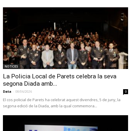
NOTÍCIES
La Policia Local de Parets celebra la seva
segona Diada amb...
Data
-
08/06/2026
0
El cos policial de Parets ha celebrat aquest divendres, 5 de juny, la
segona edició de la Diada, amb la qual commemora...