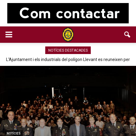
NOTÍCIES DESTACADES
L’Ajuntament i els industrials del polígon Llevant es reuneixen per
posar en comú l’estat de la mobilitat i la seguretat viària de la zona...
NOTÍCIES