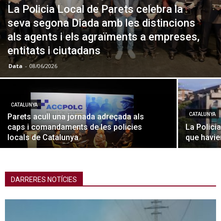
La Policia Local de Parets celebra la
seva segona Diada amb les distincions
als agents i els agraïments a empreses,
entitats i ciutadans
Data
-
08/06/2026
CATALUNYA
CATALUNYA
Parets acull una jornada adreçada als
caps i comandaments de les policies
La Polici
locals de Catalunya
que havie
DARRERES NOTÍCIES