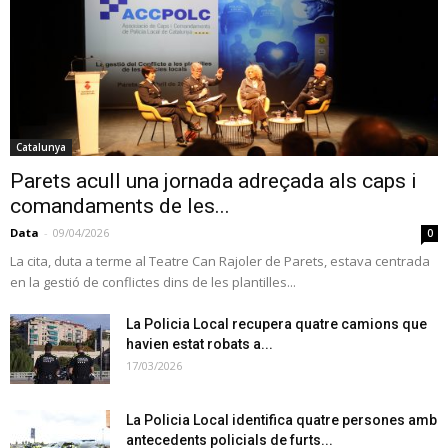
Catalunya
Parets acull una jornada adreçada als caps i
comandaments de les...
Data
-
09/04/2026
0
La cita, duta a terme al Teatre Can Rajoler de Parets, estava centrada
en la gestió de conflictes dins de les plantilles...
La Policia Local recupera quatre camions que
havien estat robats a...
17/03/2026
La Policia Local identifica quatre persones amb
antecedents policials de furts...