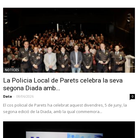
NOTÍCIES
La Policia Local de Parets celebra la seva
segona Diada amb...
Data
-
08/06/2026
0
El cos policial de Parets ha celebrat aquest divendres, 5 de juny, la
segona edició de la Diada, amb la qual commemora...