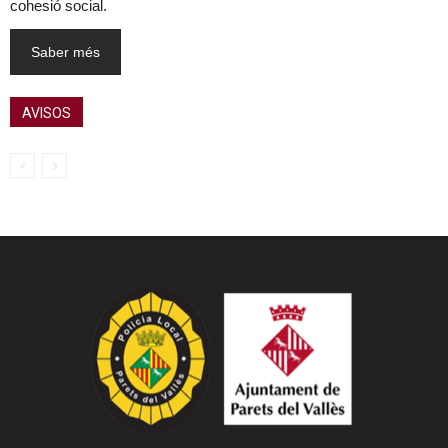
cohesió social.
Saber més
AVISOS