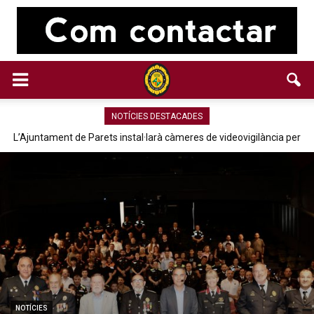
NOTÍCIES DESTACADES
L’Ajuntament de Parets instal·larà càmeres de videovigilància per
Es jubila el sergent, Miquel Lafuente, després de 37 anys de servei 
millorar la seguretat al municipi
cos policial de Parets
NOTÍCIES