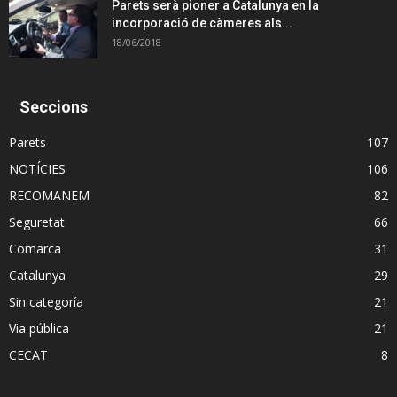
Parets serà pioner a Catalunya en la
incorporació de càmeres als...
18/06/2018
Seccions
Parets
107
NOTÍCIES
106
RECOMANEM
82
Seguretat
66
Comarca
31
Catalunya
29
Sin categoría
21
Via pública
21
CECAT
8