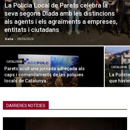
La Policia Local de Parets celebra la
seva segona Diada amb les distincions
als agents i els agraïments a empreses,
entitats i ciutadans
Data
-
08/06/2026
CATALUNYA
CATALUNYA
Parets acull una jornada adreçada als
caps i comandaments de les policies
La Polici
locals de Catalunya
que havie
DARRERES NOTÍCIES