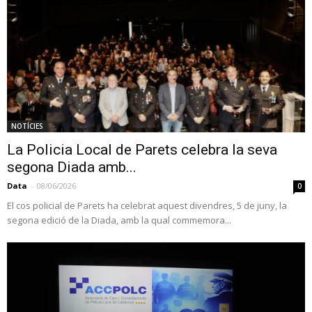
NOTÍCIES
La Policia Local de Parets celebra la seva
segona Diada amb...
Data
-
08/06/2026
0
El cos policial de Parets ha celebrat aquest divendres, 5 de juny, la
segona edició de la Diada, amb la qual commemora...