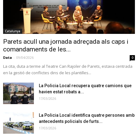
Catalunya
Parets acull una jornada adreçada als caps i
comandaments de les...
Data
-
09/04/2026
0
La cita, duta a terme al Teatre Can Rajoler de Parets, estava centrada
en la gestió de conflictes dins de les plantilles...
La Policia Local recupera quatre camions que
havien estat robats a...
17/03/2026
La Policia Local identifica quatre persones amb
antecedents policials de furts...
17/03/2026