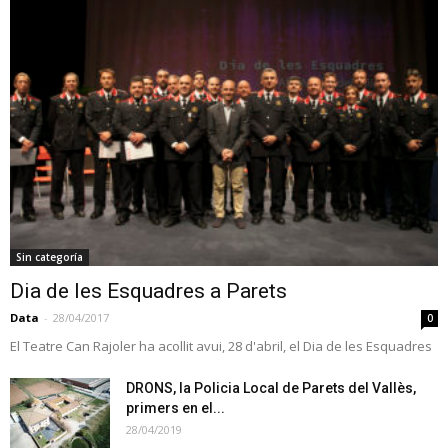
Sin categoría
Dia de les Esquadres a Parets
Data
-
28/04/2017
0
El Teatre Can Rajoler ha acollit avui, 28 d'abril, el Dia de les Esquadres
DRONS, la Policia Local de Parets del Vallès,
primers en el...
28/04/2019