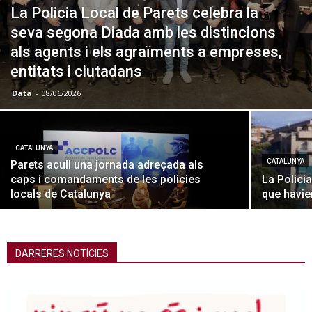
La Policia Local de Parets celebra la
seva segona Diada amb les distincions
als agents i els agraïments a empreses,
entitats i ciutadans
Data
-
08/06/2026
CATALUNYA
CATALUNYA
Parets acull una jornada adreçada als
caps i comandaments de les policies
La Polici
locals de Catalunya
que havie
DARRERES NOTÍCIES