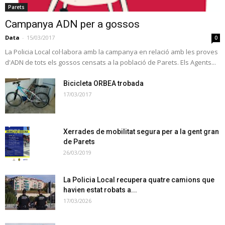
Parets
Campanya ADN per a gossos
Data
-
15/03/2017
0
La Policia Local col·labora amb la campanya en relació amb les proves
d'ADN de tots els gossos censats a la població de Parets. Els Agents...
Bicicleta ORBEA trobada
17/03/2017
Xerrades de mobilitat segura per a la gent gran
de Parets
26/03/2019
La Policia Local recupera quatre camions que
havien estat robats a...
17/03/2026