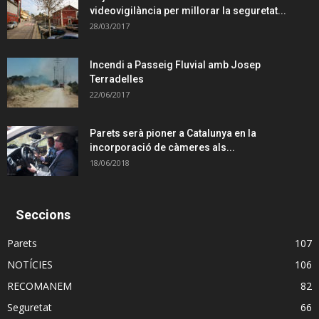
videovigilància per millorar la seguretat...
28/03/2017
Incendi a Passeig Fluvial amb Josep
Terradelles
22/06/2017
Parets serà pioner a Catalunya en la
incorporació de càmeres als...
18/06/2018
Seccions
Parets
107
NOTÍCIES
106
RECOMANEM
82
Seguretat
66