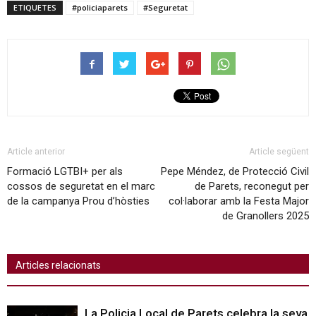
ETIQUETES
#policiaparets
#Seguretat
Article anterior
Article següent
Formació LGTBI+ per als
Pepe Méndez, de Protecció Civil
cossos de seguretat en el marc
de Parets, reconegut per
de la campanya Prou d’hòsties
col·laborar amb la Festa Major
de Granollers 2025
Articles relacionats
La Policia Local de Parets celebra la seva