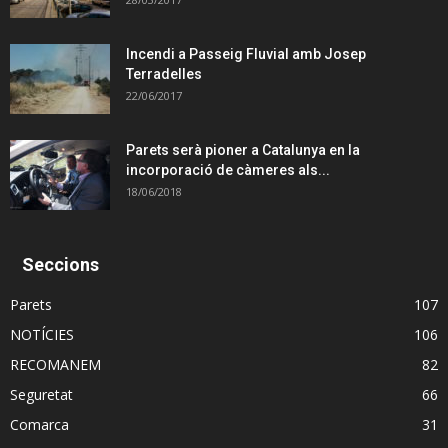
Incendi a Passeig Fluvial amb Josep
Terradelles
22/06/2017
Parets serà pioner a Catalunya en la
incorporació de càmeres als...
18/06/2018
Seccions
Parets
107
NOTÍCIES
106
RECOMANEM
82
Seguretat
66
Comarca
31