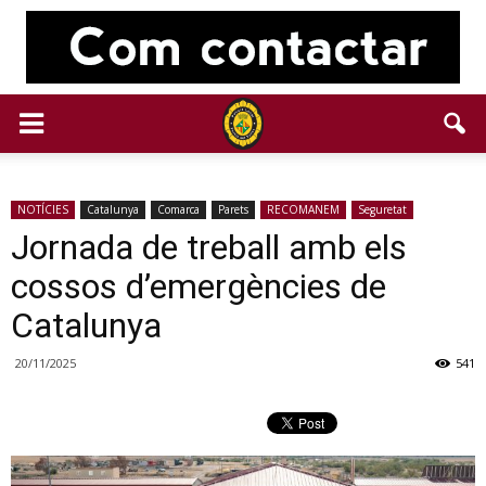
NOTÍCIES
Catalunya
Comarca
Parets
RECOMANEM
Seguretat
Jornada de treball amb els
cossos d’emergències de
Catalunya
20/11/2025
541