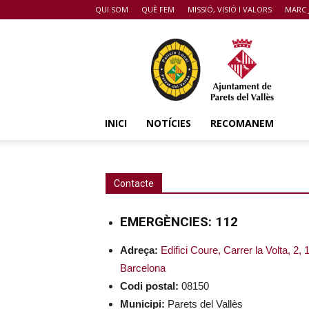
QUI SOM
QUÈ FEM
MISSIÓ, VISIÓ I VALORS
MARC 
POLICIA
DE
PARETS
DEL
VALLÈS
INICI
NOTÍCIES
RECOMANEM
Contacte
EMERGÈNCIES: 112
Adreça:
Edifici Coure, Carrer la Volta, 2,
Barcelona
Codi postal:
08150
Municipi:
Parets del Vallès