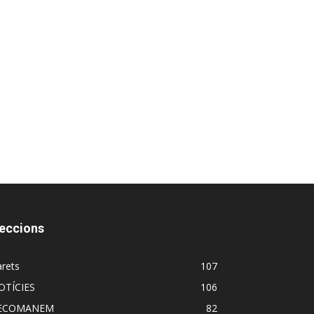
eccions
rets
107
OTÍCIES
106
ECOMANEM
82