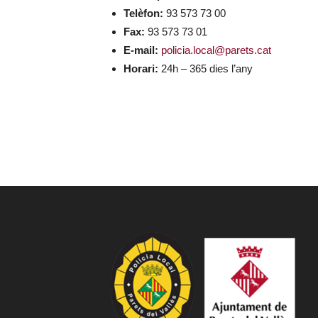
Telèfon:
93 573 73 00
Fax:
93 573 73 01
E-mail:
policia.local@parets.cat
Horari:
24h – 365 dies l’any