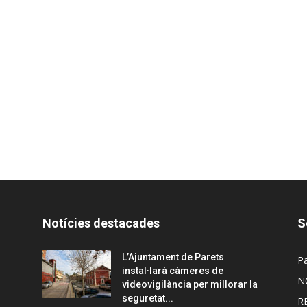
Notícies destacades
S
L’Ajuntament de Parets
Pa
instal·larà càmeres de
N
videovigilància per millorar la
seguretat...
R