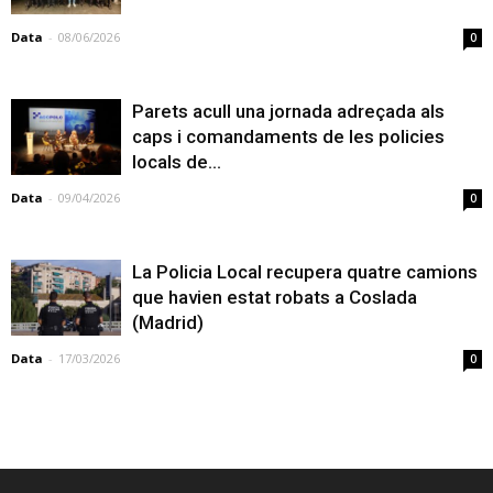
Data
-
08/06/2026
0
Parets acull una jornada adreçada als
caps i comandaments de les policies
locals de...
Data
-
09/04/2026
0
La Policia Local recupera quatre camions
que havien estat robats a Coslada
(Madrid)
Data
-
17/03/2026
0