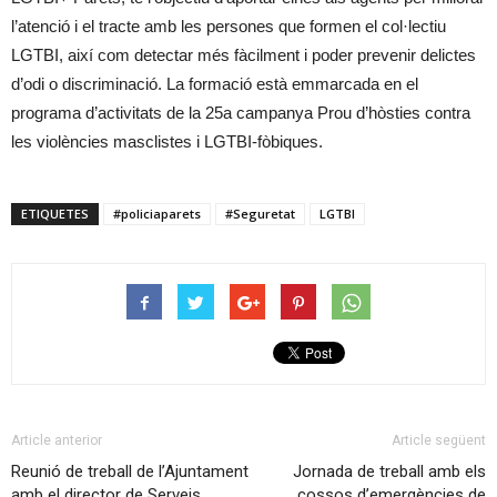
l’atenció i el tracte amb les persones que formen el col·lectiu
LGTBI, així com detectar més fàcilment i poder prevenir delictes
d’odi o discriminació. La formació està emmarcada en el
programa d’activitats de la 25a campanya Prou d’hòsties contra
les violències masclistes i LGTBI-fòbiques.
ETIQUETES
#policiaparets
#Seguretat
LGTBI
Article anterior
Article següent
Reunió de treball de l’Ajuntament
Jornada de treball amb els
amb el director de Serveis
cossos d’emergències de