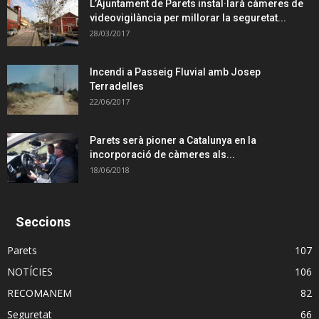
L’Ajuntament de Parets instal·larà càmeres de
videovigilància per millorar la seguretat...
28/03/2017
Incendi a Passeig Fluvial amb Josep
Terradelles
22/06/2017
Parets serà pioner a Catalunya en la
incorporació de càmeres als...
18/06/2018
Seccions
Parets
107
NOTÍCIES
106
RECOMANEM
82
Seguretat
66