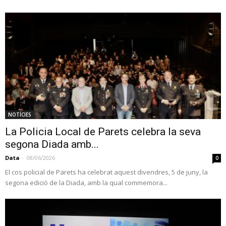
NOTÍCIES
La Policia Local de Parets celebra la seva
segona Diada amb...
Data
-
08/06/2026
0
El cos policial de Parets ha celebrat aquest divendres, 5 de juny, la
segona edició de la Diada, amb la qual commemora...