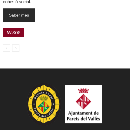
cohesió social.
Saber més
AVISOS