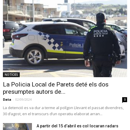
NOTÍCIES
La Policia Local de Parets deté els dos
presumptes autors de...
Data
-
02/09/2024
0
La detenció es va dur a terme al polígon Llevant el passat divendres,
30 d’agost, en el transcurs d’un operatiu elaborat arran...
A partir del 15 d’abril es col·locaran radars