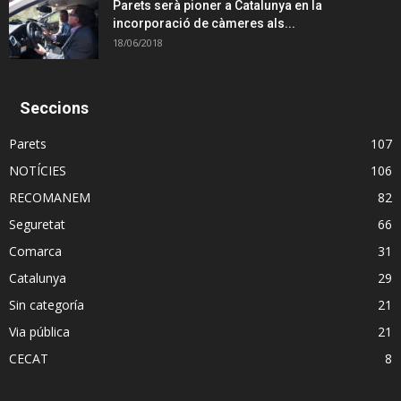
Parets serà pioner a Catalunya en la
incorporació de càmeres als...
18/06/2018
Seccions
Parets
107
NOTÍCIES
106
RECOMANEM
82
Seguretat
66
Comarca
31
Catalunya
29
Sin categoría
21
Via pública
21
CECAT
8