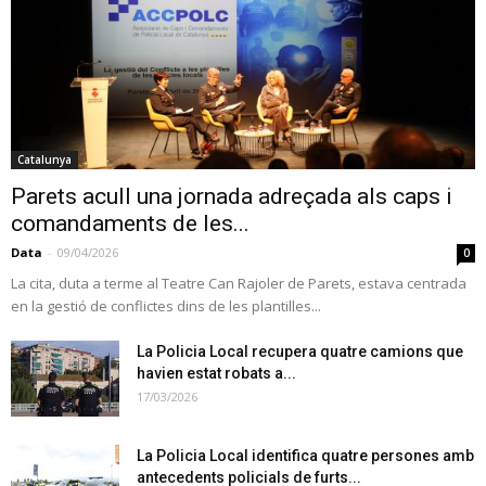
Catalunya
Parets acull una jornada adreçada als caps i
comandaments de les...
Data
-
09/04/2026
0
La cita, duta a terme al Teatre Can Rajoler de Parets, estava centrada
en la gestió de conflictes dins de les plantilles...
La Policia Local recupera quatre camions que
havien estat robats a...
17/03/2026
La Policia Local identifica quatre persones amb
antecedents policials de furts...