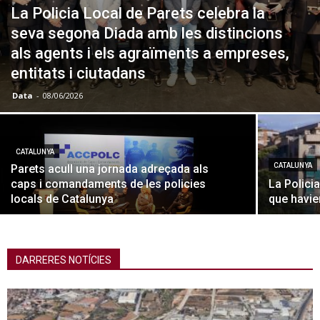
La Policia Local de Parets celebra la
seva segona Diada amb les distincions
als agents i els agraïments a empreses,
entitats i ciutadans
Data
-
08/06/2026
CATALUNYA
CATALUNYA
Parets acull una jornada adreçada als
caps i comandaments de les policies
La Polici
locals de Catalunya
que havie
DARRERES NOTÍCIES