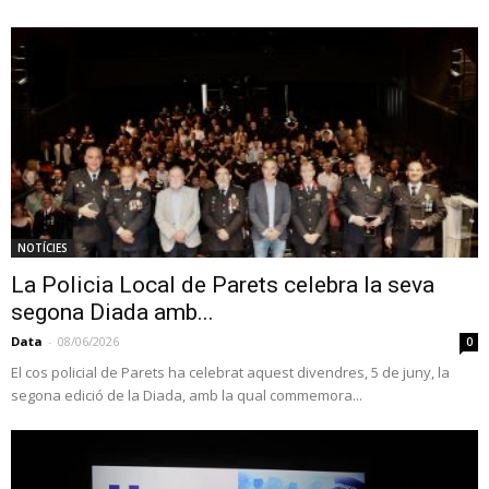
NOTÍCIES
La Policia Local de Parets celebra la seva
segona Diada amb...
Data
-
08/06/2026
0
El cos policial de Parets ha celebrat aquest divendres, 5 de juny, la
segona edició de la Diada, amb la qual commemora...