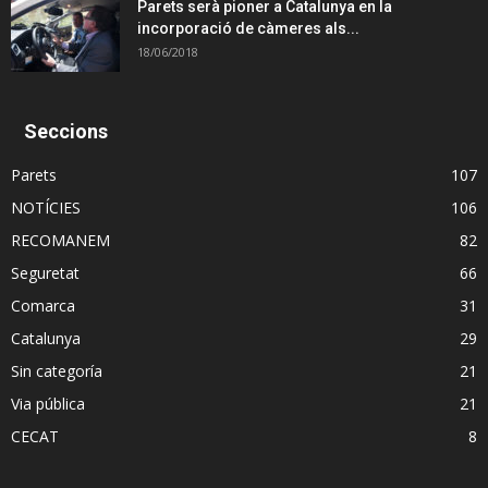
Parets serà pioner a Catalunya en la
incorporació de càmeres als...
18/06/2018
Seccions
Parets
107
NOTÍCIES
106
RECOMANEM
82
Seguretat
66
Comarca
31
Catalunya
29
Sin categoría
21
Via pública
21
CECAT
8