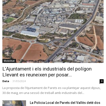
Mobilitat
L’Ajuntament i els industrials del polígon
Llevant es reuneixen per posar...
Data
-
31/05/2024
0
La proposta de l’Ajuntament de Parets es va plantejar aquest dijous,
30 de maig, en una sessió de treball amb industrials del...
La Policia Local de Parets del Vallès deté dos