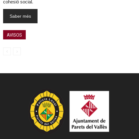
cohesió social.
Saber més
AVISOS