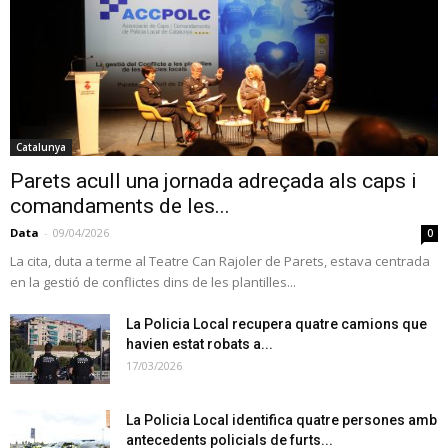
Catalunya
Parets acull una jornada adreçada als caps i
comandaments de les...
Data
-
09/04/2026
0
La cita, duta a terme al Teatre Can Rajoler de Parets, estava centrada
en la gestió de conflictes dins de les plantilles...
La Policia Local recupera quatre camions que
havien estat robats a...
17/03/2026
La Policia Local identifica quatre persones amb
antecedents policials de furts...