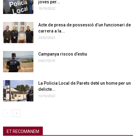
joves per...
19/10/2022
Acte de presa de possessió d’un funcionari de
carrera a la...
23/02/2023
Campanya riscos d’estiu
05/07/2019
La Policia Local de Parets deté un home per un
delicte...
13/10/2022
ET RECOMANEM