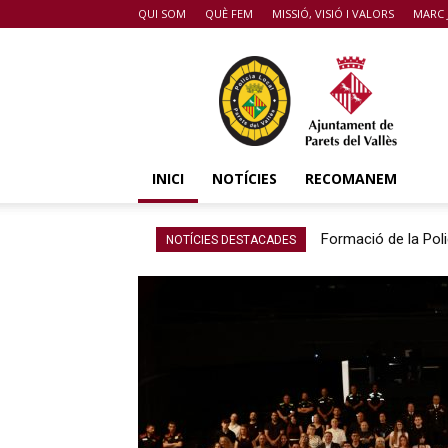
QUI SOM
QUÈ FEM
MISSIÓ, VISIÓ I VALORS
MARC 
POLICIA
DE
PARETS
DEL
VALLÈS
INICI
NOTÍCIES
RECOMANEM
Formació de la Poli
NOTÍCIES DESTACADES
tecnologies