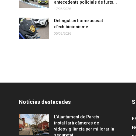
antecedents policials de furts...
17/03/2026
e
Detingut un home acusat
d’exhibicionisme
05/02/2026
Notícies destacades
S
L’Ajuntament de Parets
Pa
instal·larà càmeres de
N
videovigilància per millorar la
seguretat...