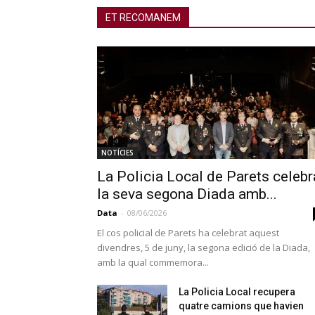
ET RECOMANEM
NOTÍCIES
La Policia Local de Parets celebr
la seva segona Diada amb...
Data
-
08/06/2026
El cos policial de Parets ha celebrat aquest
divendres, 5 de juny, la segona edició de la Diada,
amb la qual commemora...
La Policia Local recupera
quatre camions que havien