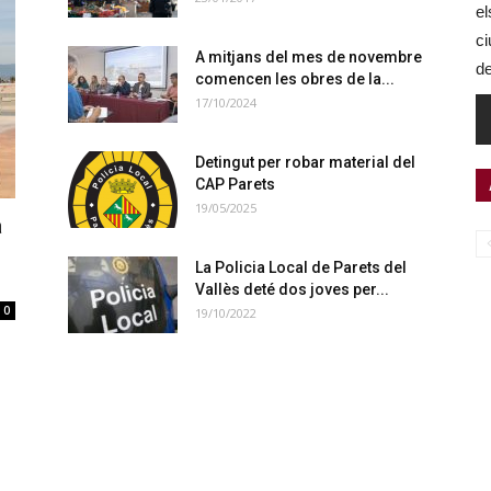
el
ci
A mitjans del mes de novembre
de
comencen les obres de la...
17/10/2024
Detingut per robar material del
CAP Parets
19/05/2025
a
La Policia Local de Parets del
Vallès deté dos joves per...
0
19/10/2022