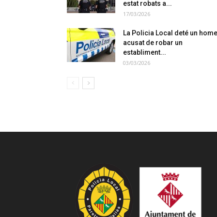
estat robats a...
17/03/2026
La Policia Local deté un hom
acusat de robar un
establiment...
03/03/2026