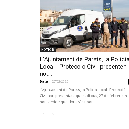
NOTÍCIES
L’Ajuntament de Parets, la Polici
Local i Protecció Civil presenten
nou...
Data
-
27/02/2025
L’Ajuntament de Parets, la Policia Local i Protecció
Civil han presentat aquest dijous, 27 de febrer, un
nou vehicle que donarà suport...