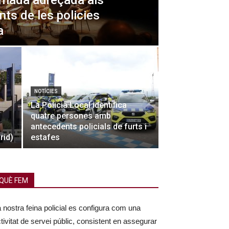
ornada adreçada als
ts de les policies
a
NOTÍCIES
La Policia Local identifica
quatre persones amb
antecedents policials de furts i
rid)
estafes
QUÈ FEM
 nostra feina policial es configura com una
tivitat de servei públic, consistent en assegurar