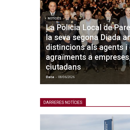
NOTÍCIES
La Policia Local de Pare
la seva segona Diada a
distincions als agents i 
agraïments a empreses, 
ciutadans
Data
-
08/06/2026
DARRERES NOTÍCIES