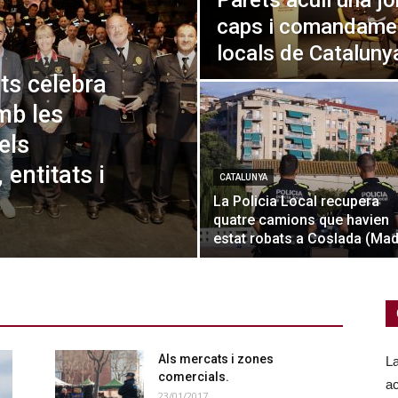
Parets acull una j
caps i comandamen
locals de Cataluny
ts celebra
mb les
els
entitats i
CATALUNYA
La Policia Local recupera
quatre camions que havien
estat robats a Coslada (Mad
Als mercats i zones
La
comercials.
ac
23/01/2017