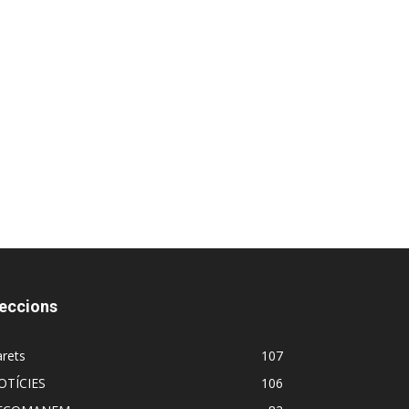
eccions
rets
107
OTÍCIES
106