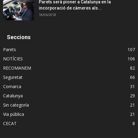
Parets serà pioner a Catalunya en la
incorporació de càmeres als...
18/06/2018
Seccions
Parets
107
NOTÍCIES
106
RECOMANEM
82
Seguretat
66
Comarca
31
Catalunya
29
Sin categoría
21
Via pública
21
CECAT
8