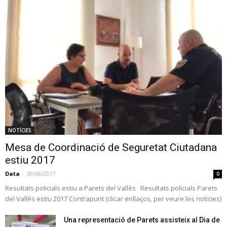
NOTÍCIES
Mesa de Coordinació de Seguretat Ciutadana
estiu 2017
Data
-
30/08/2017
0
Resultats policials estiu a Parets del Vallès Resultats policials Parets
del Vallès estiu 2017 Contrapunt (clicar enllaços, per veure les noticies)
Una representació de Parets assisteix al Dia de