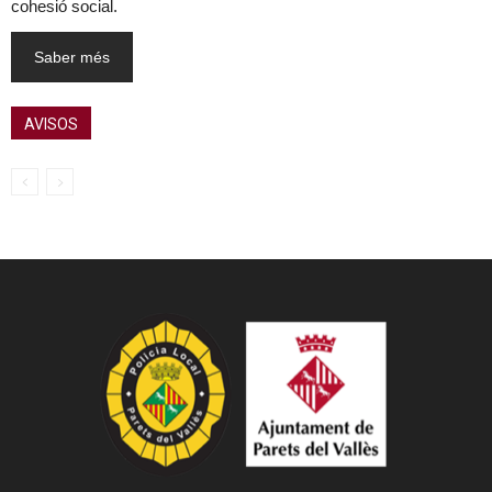
cohesió social.
Saber més
AVISOS