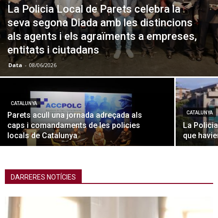
La Policia Local de Parets celebra la
seva segona Diada amb les distincions
als agents i els agraïments a empreses,
entitats i ciutadans
Data
-
08/06/2026
CATALUNYA
CATALUNYA
Parets acull una jornada adreçada als
caps i comandaments de les policies
La Polici
locals de Catalunya
que havie
DARRERES NOTÍCIES