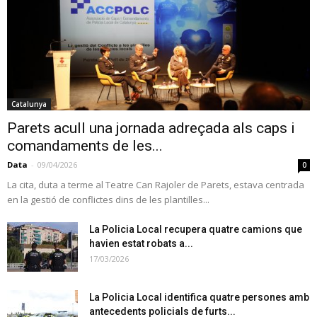
Catalunya
Parets acull una jornada adreçada als caps i
comandaments de les...
Data
-
09/04/2026
0
La cita, duta a terme al Teatre Can Rajoler de Parets, estava centrada
en la gestió de conflictes dins de les plantilles...
La Policia Local recupera quatre camions que
havien estat robats a...
17/03/2026
La Policia Local identifica quatre persones amb
antecedents policials de furts...