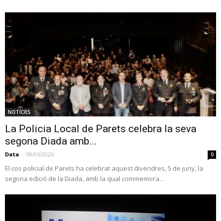
NOTÍCIES
La Policia Local de Parets celebra la seva
segona Diada amb...
Data
-
08/06/2026
0
El cos policial de Parets ha celebrat aquest divendres, 5 de juny, la
segona edició de la Diada, amb la qual commemora...