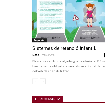
Seguretat
Sistemes de retenció infantil.
Data
-
03/02/2017
Els menors amb una alçada igual o inferior a 135 c
han de seure obligatòriament als seients del darre
del vehicle i han d’utilitzar...
ET RECOMANEM