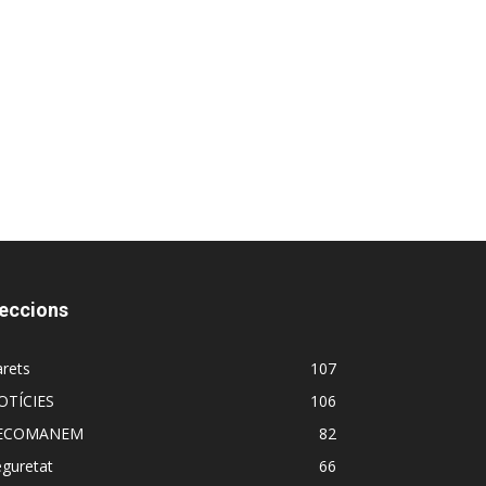
eccions
rets
107
OTÍCIES
106
ECOMANEM
82
guretat
66