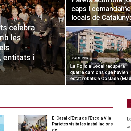
Parets acull una j
caps i comandamen
locals de Cataluny
ts celebra
mb les
els
entitats i
CATALUNYA
La Policia Local recupera
quatre camions que havien
estat robats a Coslada (Mad
El Casal d’Estiu de l’Escola Vila
La
Parietes visita les instal·lacions
ac
de...