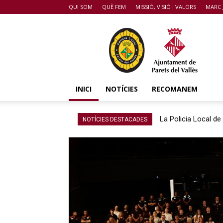
QUI SOM
QUÈ FEM
MISSIÓ, VISIÓ I VALORS
MARC 
POLICIA
DE
PARETS
DEL
VALLÈS
INICI
NOTÍCIES
RECOMANEM
La Policia Local de
NOTÍCIES DESTACADES