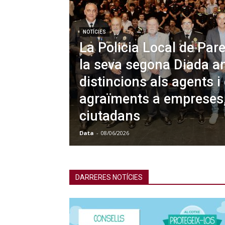
NOTÍCIES
La Policia Local de Pare
la seva segona Diada a
distincions als agents i 
agraïments a empreses, 
ciutadans
Data
-
08/06/2026
DARRERES NOTÍCIES