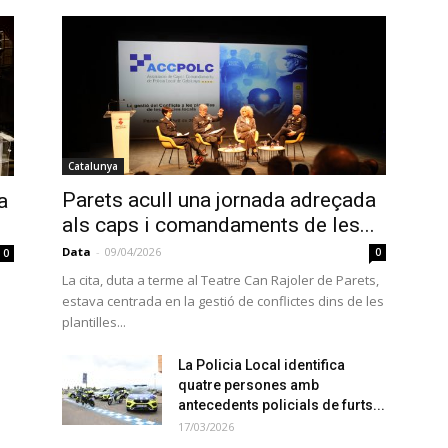
Catalunya
Parets acull una jornada adreçada
a
als caps i comandaments de les...
Data
-
09/04/2026
0
0
La cita, duta a terme al Teatre Can Rajoler de Parets,
estava centrada en la gestió de conflictes dins de les
plantilles...
La Policia Local identifica
quatre persones amb
antecedents policials de furts...
17/03/2026