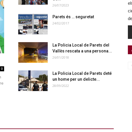
el
26/07/2023
ci
Parets és … seguretat
de
24/02/2017
La Policia Local de Parets del
Vallès rescata a una persona...
26/01/2018
0
La Policia Local de Parets deté
m
un home per un delicte...
re
28/09/2022