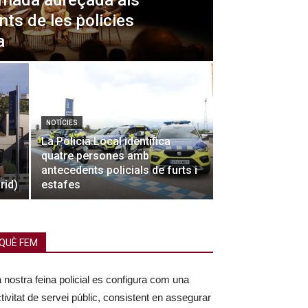
ornada adreçada als
ts de les policies
a
NOTÍCIES
La Policia Local identifica
quatre persones amb
antecedents policials de furts i
rid)
estafes
QUÈ FEM
 nostra feina policial es configura com una
tivitat de servei públic, consistent en assegurar