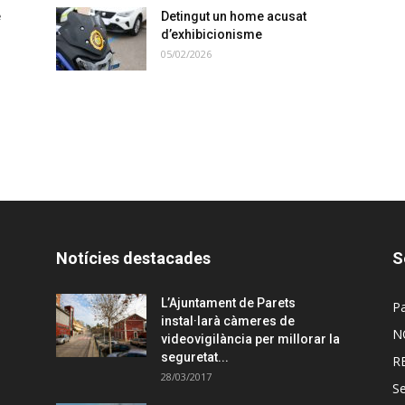
e
Detingut un home acusat
d’exhibicionisme
05/02/2026
Notícies destacades
S
L’Ajuntament de Parets
Pa
instal·larà càmeres de
N
videovigilància per millorar la
seguretat...
R
28/03/2017
Se