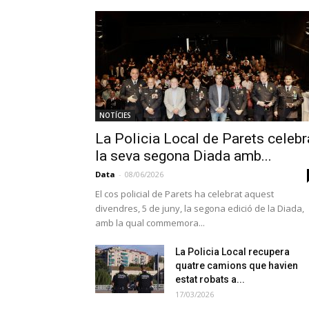
NOTÍCIES
La Policia Local de Parets celebr
la seva segona Diada amb...
Data
-
08/06/2026
El cos policial de Parets ha celebrat aquest
divendres, 5 de juny, la segona edició de la Diada,
amb la qual commemora...
La Policia Local recupera
quatre camions que havien
estat robats a...
17/03/2026