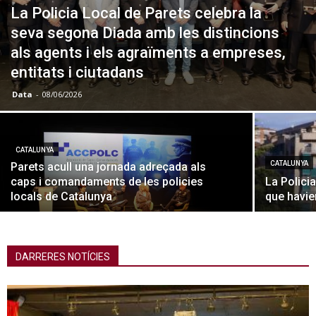
La Policia Local de Parets celebra la
seva segona Diada amb les distincions
als agents i els agraïments a empreses,
entitats i ciutadans
Data
-
08/06/2026
CATALUNYA
CATALUNYA
Parets acull una jornada adreçada als
caps i comandaments de les policies
La Polici
locals de Catalunya
que havie
DARRERES NOTÍCIES