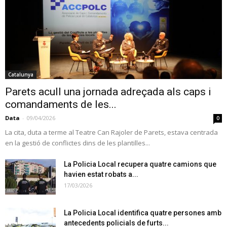
Catalunya
Parets acull una jornada adreçada als caps i
comandaments de les...
Data
-
09/04/2026
0
La cita, duta a terme al Teatre Can Rajoler de Parets, estava centrada
en la gestió de conflictes dins de les plantilles...
La Policia Local recupera quatre camions que
havien estat robats a...
17/03/2026
La Policia Local identifica quatre persones amb
antecedents policials de furts...