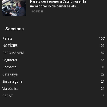
Parets serà pioner a Catalunya en la
incorporació de càmeres als...
18/06/2018
Seccions
Parets
107
NOTÍCIES
106
RECOMANEM
82
Seguretat
66
Comarca
31
Catalunya
29
Sin categoría
21
Via pública
21
CECAT
8