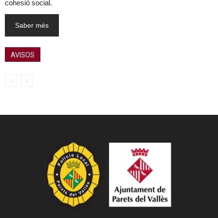
cohesió social.
Saber més
AVISOS