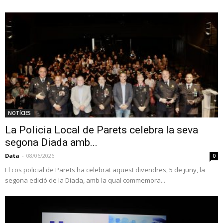
NOTÍCIES
La Policia Local de Parets celebra la seva
segona Diada amb...
Data
-
08/06/2026
0
El cos policial de Parets ha celebrat aquest divendres, 5 de juny, la
segona edició de la Diada, amb la qual commemora...