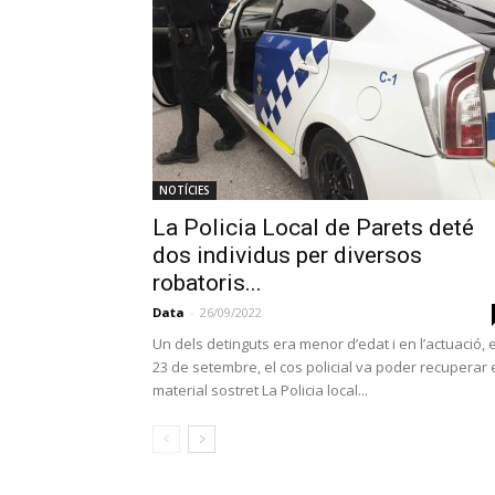
NOTÍCIES
La Policia Local de Parets deté
dos individus per diversos
robatoris...
Data
-
26/09/2022
Un dels detinguts era menor d’edat i en l’actuació, e
23 de setembre, el cos policial va poder recuperar 
material sostret La Policia local...