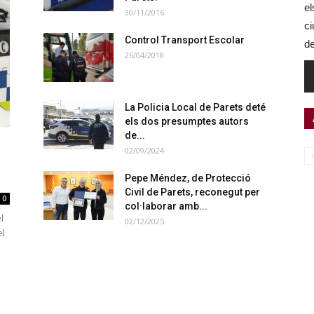
el
30/11/2016
ci
Control Transport Escolar
de
26/04/2018
La Policia Local de Parets deté
els dos presumptes autors
de...
02/09/2024
Pepe Méndez, de Protecció
Civil de Parets, reconegut per
0
col·laborar amb...
l
02/12/2025
el