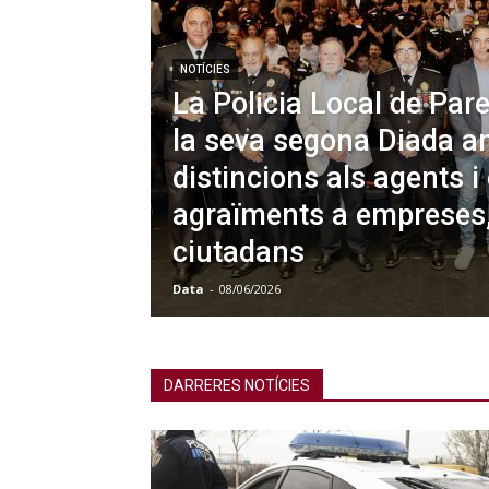
NOTÍCIES
La Policia Local de Pare
la seva segona Diada a
distincions als agents i 
agraïments a empreses, 
ciutadans
Data
-
08/06/2026
DARRERES NOTÍCIES