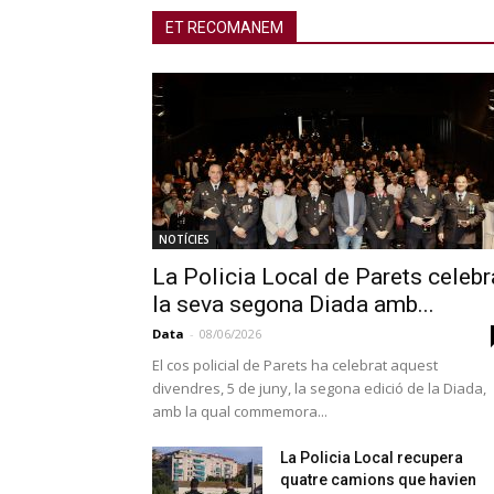
ET RECOMANEM
NOTÍCIES
La Policia Local de Parets celebr
la seva segona Diada amb...
Data
-
08/06/2026
El cos policial de Parets ha celebrat aquest
divendres, 5 de juny, la segona edició de la Diada,
amb la qual commemora...
La Policia Local recupera
quatre camions que havien