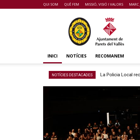
QUI SOM
QUÈ FEM
MISSIÓ, VISIÓ I VALORS
MARC 
POLICIA
DE
PARETS
DEL
VALLÈS
INICI
NOTÍCIES
RECOMANEM
La Policia Local r
NOTÍCIES DESTACADES