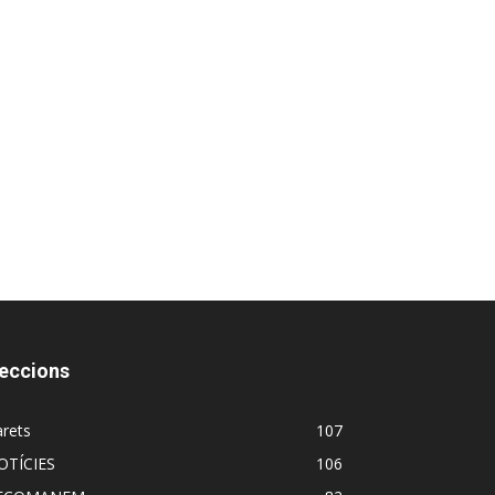
eccions
rets
107
OTÍCIES
106