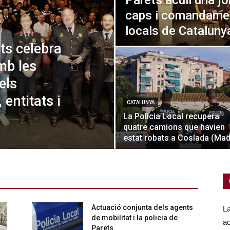
Parets acull una j
caps i comandamen
locals de Cataluny
ts celebra
mb les
els
entitats i
CATALUNYA
La Policia Local recupera
quatre camions que havien
estat robats a Coslada (Mad
Actuació conjunta dels agents
La
de mobilitat i la policia de
ac
Parets.