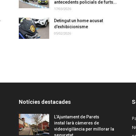
antecedents policials de furts...
17/03/2026
e
Detingut un home acusat
d’exhibicionisme
05/02/2026
Notícies destacades
S
L’Ajuntament de Parets
Pa
instal·larà càmeres de
N
videovigilància per millorar la
seguretat...