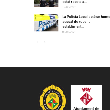
estat robats a...
17/03/2026
La Policia Local deté un hom
acusat de robar un
establiment...
03/03/2026