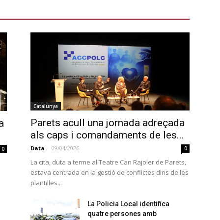
Catalunya
Parets acull una jornada adreçada
a
als caps i comandaments de les...
Data
-
09/04/2026
0
0
La cita, duta a terme al Teatre Can Rajoler de Parets,
estava centrada en la gestió de conflictes dins de les
plantilles...
La Policia Local identifica
quatre persones amb