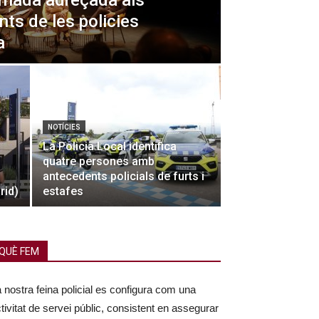
ornada adreçada als
ts de les policies
a
NOTÍCIES
La Policia Local identifica
quatre persones amb
antecedents policials de furts i
rid)
estafes
QUÈ FEM
 nostra feina policial es configura com una
tivitat de servei públic, consistent en assegurar