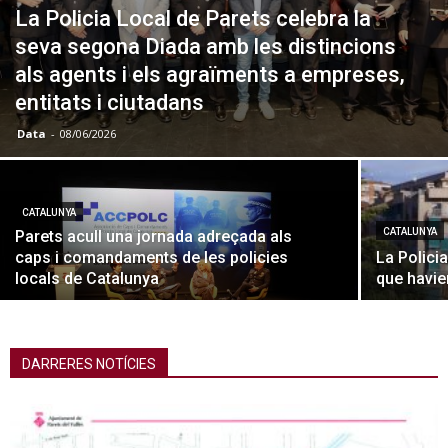
La Policia Local de Parets celebra la
seva segona Diada amb les distincions
als agents i els agraïments a empreses,
entitats i ciutadans
Data
-
08/06/2026
CATALUNYA
CATALUNYA
Parets acull una jornada adreçada als
caps i comandaments de les policies
La Polici
locals de Catalunya
que havie
DARRERES NOTÍCIES