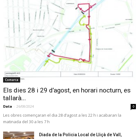
Comarca
Els dies 28 i 29 d’agost, en horari nocturn, es
tallarà...
Data
-
26/08/2024
0
Les obres començaran el dia 28 d’agost a les 22 h i acabaran la
matinada del 30 a les 7 h
Diada de la Policia Local de Lliçà de Vall,