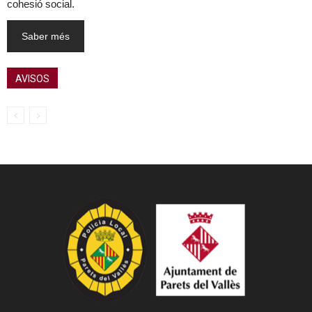
cohesió social.
Saber més
AVISOS