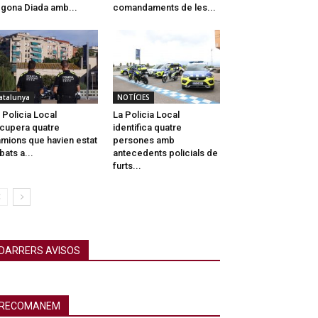
gona Diada amb...
comandaments de les...
atalunya
NOTÍCIES
 Policia Local
La Policia Local
cupera quatre
identifica quatre
mions que havien estat
persones amb
bats a...
antecedents policials de
furts...
DARRERS AVISOS
RECOMANEM