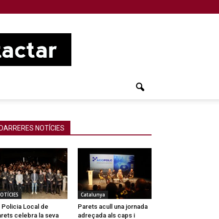
DARRERES NOTÍCIES
OTÍCIES
Catalunya
 Policia Local de
Parets acull una jornada
rets celebra la seva
adreçada als caps i