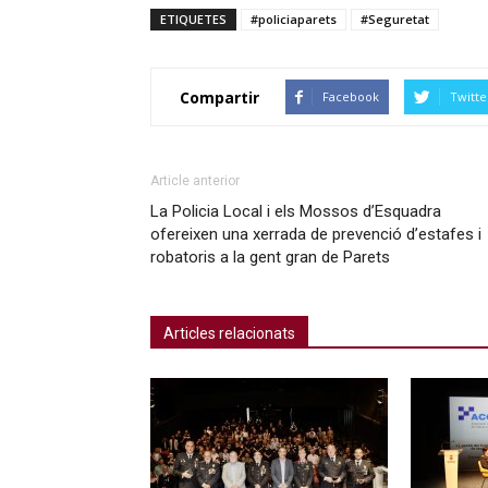
ETIQUETES
#policiaparets
#Seguretat
Compartir
Facebook
Twitte
Article anterior
La Policia Local i els Mossos d’Esquadra
ofereixen una xerrada de prevenció d’estafes i
robatoris a la gent gran de Parets
Articles relacionats