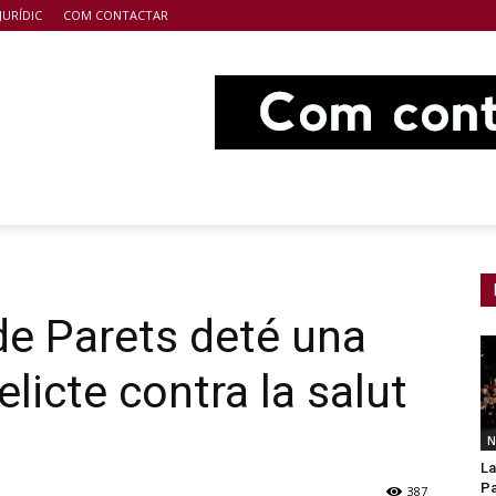
JURÍDIC
COM CONTACTAR
 de Parets deté una
licte contra la salut
N
La
Pa
387