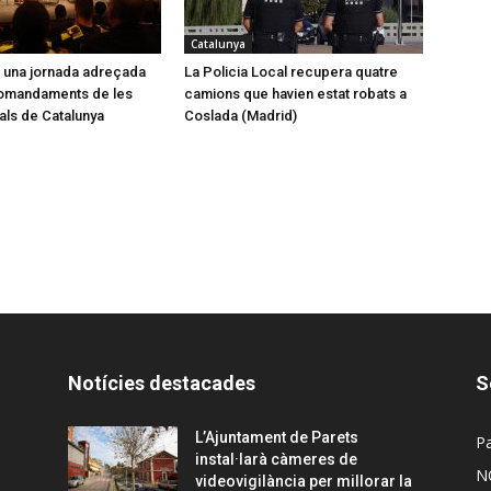
Catalunya
l una jornada adreçada
La Policia Local recupera quatre
comandaments de les
camions que havien estat robats a
cals de Catalunya
Coslada (Madrid)
Notícies destacades
S
L’Ajuntament de Parets
Pa
instal·larà càmeres de
N
videovigilància per millorar la