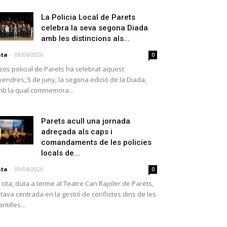
La Policia Local de Parets
celebra la seva segona Diada
amb les distincions als...
ata
-
08/06/2026
0
 cos policial de Parets ha celebrat aquest
vendres, 5 de juny, la segona edició de la Diada,
b la qual commemora...
Parets acull una jornada
adreçada als caps i
comandaments de les policies
locals de...
ata
-
09/04/2026
0
 cita, duta a terme al Teatre Can Rajoler de Parets,
tava centrada en la gestió de conflictes dins de les
antilles...