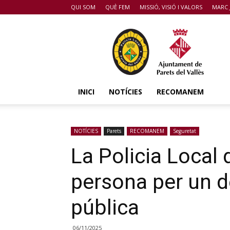
QUI SOM
QUÈ FEM
MISSIÓ, VISIÓ I VALORS
MARC 
POLICIA
DE
PARETS
DEL
VALLÈS
INICI
NOTÍCIES
RECOMANEM
NOTÍCIES
Parets
RECOMANEM
Seguretat
La Policia Local
persona per un de
pública
06/11/2025