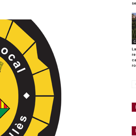
se
C
La
re
ca
ro