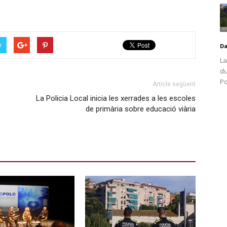
r
D
La
du
Po
Article següent
La Policia Local inicia les xerrades a les escoles
de primària sobre educació viària