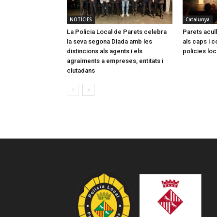
NOTÍCIES
Catalunya
La Policia Local de Parets celebra
Parets acul
la seva segona Diada amb les
als caps i 
distincions als agents i els
policies lo
agraïments a empreses, entitats i
ciutadans