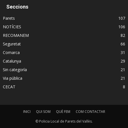
Seccions
Parets
107
NOTÍCIES
106
RECOMANEM
82
Seguretat
66
Comarca
31
Catalunya
29
Sin categoría
21
Via pública
21
CECAT
8
INICI
QUI SOM
QUÈ FEM
COM CONTACTAR
© Policia Local de Parets del Vallès.