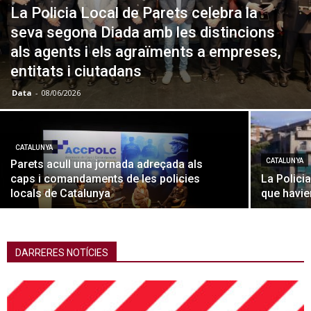
La Policia Local de Parets celebra la
seva segona Diada amb les distincions
als agents i els agraïments a empreses,
entitats i ciutadans
Data
-
08/06/2026
CATALUNYA
CATALUNYA
Parets acull una jornada adreçada als
caps i comandaments de les policies
La Polici
locals de Catalunya
que havie
DARRERES NOTÍCIES