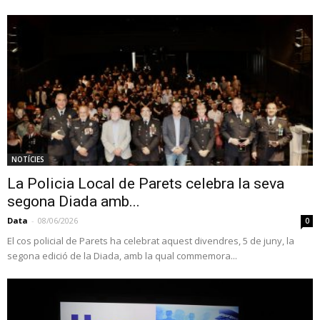
NOTÍCIES
La Policia Local de Parets celebra la seva
segona Diada amb...
Data
-
08/06/2026
0
El cos policial de Parets ha celebrat aquest divendres, 5 de juny, la
segona edició de la Diada, amb la qual commemora...