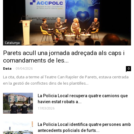
Catalunya
Parets acull una jornada adreçada als caps i
comandaments de les...
Data
-
09/04/2026
0
La cita, duta a terme al Teatre Can Rajoler de Parets, estava centrada
en la gestió de conflictes dins de les plantilles...
La Policia Local recupera quatre camions que
havien estat robats a...
17/03/2026
La Policia Local identifica quatre persones amb
antecedents policials de furts...