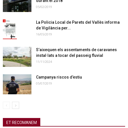
durant el 2018
05/02/2019
La Policia Local de Parets del Vallès informa
de Vigilància per...
16/05/2019
S’aixequen els assentaments de caravanes
instal·lats a tocar del passeig fluvial
11/11/2024
Campanya riscos d’estiu
05/07/2019
ET RECOMANEM