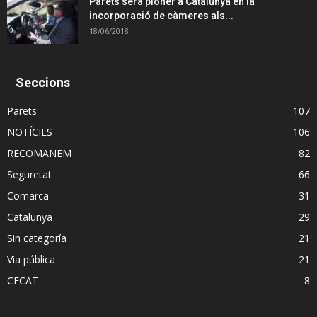
Parets serà pioner a Catalunya en la
incorporació de càmeres als...
18/06/2018
Seccions
Parets
107
NOTÍCIES
106
RECOMANEM
82
Seguretat
66
Comarca
31
Catalunya
29
Sin categoría
21
Via pública
21
CECAT
8