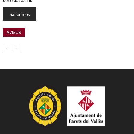
cohesió social.
Saber més
AVISOS