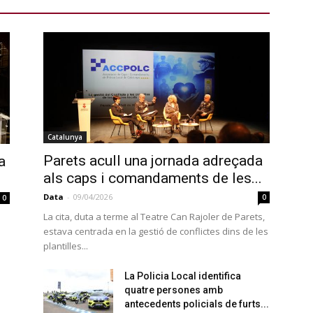
Catalunya
Parets acull una jornada adreçada
a
als caps i comandaments de les...
Data
-
09/04/2026
0
0
La cita, duta a terme al Teatre Can Rajoler de Parets,
estava centrada en la gestió de conflictes dins de les
plantilles...
La Policia Local identifica
quatre persones amb
antecedents policials de furts...