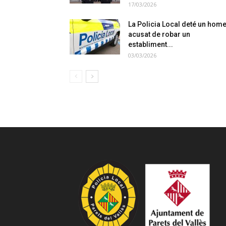
17/03/2026
La Policia Local deté un hom
acusat de robar un
establiment...
03/03/2026