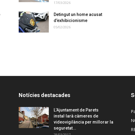
17/03/2026
e
Detingut un home acusat
d’exhibicionisme
05/02/2026
Notícies destacades
S
L’Ajuntament de Parets
Pa
instal·larà càmeres de
N
videovigilància per millorar la
seguretat...
R
28/03/2017