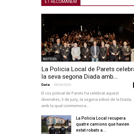
ET RECOMANEM
NOTÍCIES
La Policia Local de Parets celebr
la seva segona Diada amb...
Data
-
08/06/2026
El cos policial de Parets ha celebrat aquest
divendres, 5 de juny, la segona edició de la Diada,
amb la qual commemora...
La Policia Local recupera
quatre camions que havien
estat robats a...