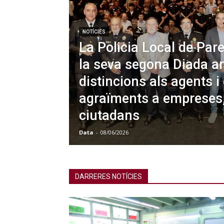
NOTÍCIES
La Policia Local de Pare
la seva segona Diada a
distincions als agents i 
agraïments a empreses, 
ciutadans
Data
-
08/06/2026
DARRERES NOTÍCIES