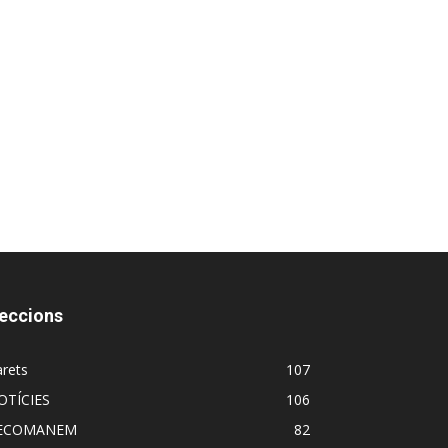
eccions
rets
107
OTÍCIES
106
ECOMANEM
82