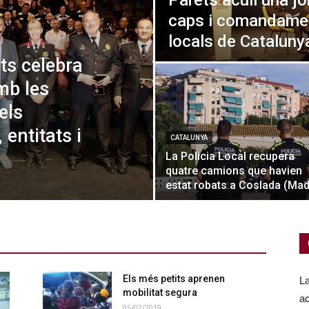
Parets acull una j
caps i comandamen
locals de Cataluny
ts celebra
mb les
els
entitats i
CATALUNYA
La Policia Local recupera
quatre camions que havien
estat robats a Coslada (Mad
Els més petits aprenen
La
mobilitat segura
ac
05/02/2019