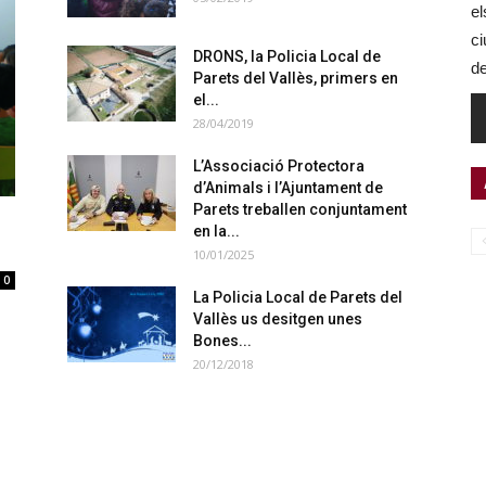
el
ci
DRONS, la Policia Local de
de
Parets del Vallès, primers en
el...
28/04/2019
L’Associació Protectora
d’Animals i l’Ajuntament de
Parets treballen conjuntament
en la...
10/01/2025
0
La Policia Local de Parets del
Vallès us desitgen unes
Bones...
20/12/2018