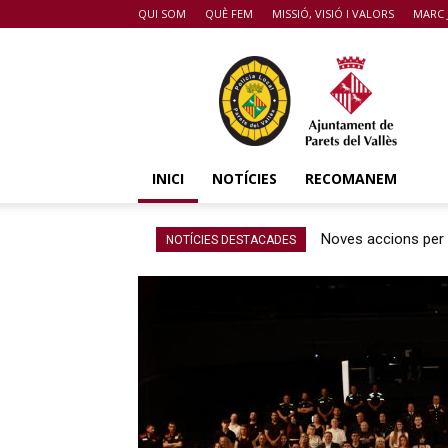
QUI SOM
QUÈ FEM
MISSIÓ, VISIÓ I VALORS
MARC 
POLICIA
DE
PARETS
DEL
VALLÈS
INICI
NOTÍCIES
RECOMANEM
Noves accions per m
NOTÍCIES DESTACADES