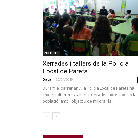
NOTÍCIES
Xerrades i tallers de la Policia
Local de Parets
Data
-
25/04/2019
Durant el darrer any, la Policia Local de Parets ha
impartit diferents tallers i xerrades adreçades a la
població, amb l'objectiu de millorar la...