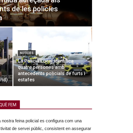
ornada adreçada als
ts de les policies
a
NOTÍCIES
La Policia Local identifica
quatre persones amb
antecedents policials de furts i
rid)
estafes
QUÈ FEM
 nostra feina policial es configura com una
tivitat de servei públic, consistent en assegurar