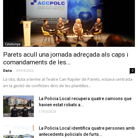
Catalunya
Parets acull una jornada adreçada als caps i
comandaments de les...
Data
-
09/04/2026
0
La cita, duta a terme al Teatre Can Rajoler de Parets, estava centrada
en la gestió de conflictes dins de les plantilles...
La Policia Local recupera quatre camions que
havien estat robats a...
17/03/2026
La Policia Local identifica quatre persones amb
antecedents policials de furts...