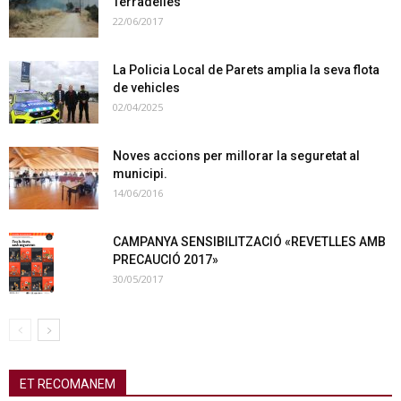
Terradelles
22/06/2017
La Policia Local de Parets amplia la seva flota
de vehicles
02/04/2025
Noves accions per millorar la seguretat al
municipi.
14/06/2016
CAMPANYA SENSIBILITZACIÓ «REVETLLES AMB
PRECAUCIÓ 2017»
30/05/2017
ET RECOMANEM