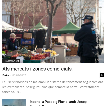
RECOMANEM
Als mercats i zones comercials.
Data
-
03/02/2017
0
Feu servir bosses de mà amb un sistema de tancament segur com ara
les cremalleres. Assegureu-vos que sempre la porteu correctament
tancada. Es...
Incendi a Passeig Fluvial amb Josep