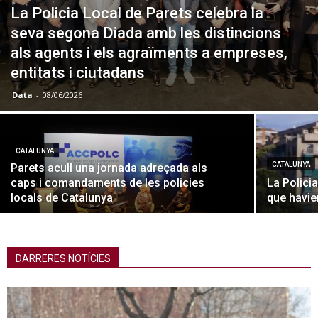
La Policia Local de Parets celebra la
seva segona Diada amb les distincions
als agents i els agraïments a empreses,
entitats i ciutadans
Data
-
08/06/2026
CATALUNYA
CATALUNYA
Parets acull una jornada adreçada als
caps i comandaments de les policies
La Polici
locals de Catalunya
que havie
DARRERES NOTÍCIES