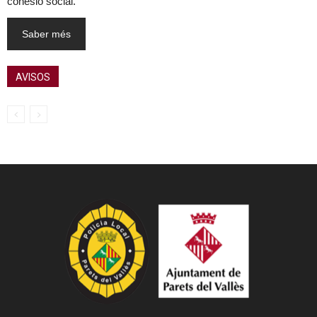
cohesió social.
Saber més
AVISOS