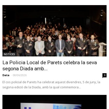
NOTÍCIES
La Policia Local de Parets celebra la seva
segona Diada amb...
Data
-
08/06/2026
0
El cos policial de Parets ha celebrat aquest divendres, 5 de juny, la
segona edició de la Diada, amb la qual commemora...