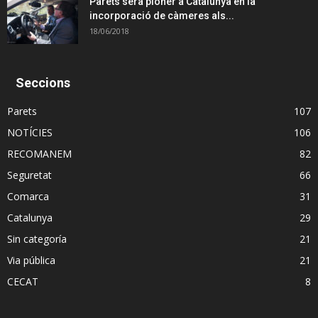
Parets serà pioner a Catalunya en la
incorporació de càmeres als...
18/06/2018
Seccions
Parets
107
NOTÍCIES
106
RECOMANEM
82
Seguretat
66
Comarca
31
Catalunya
29
Sin categoría
21
Via pública
21
CECAT
8