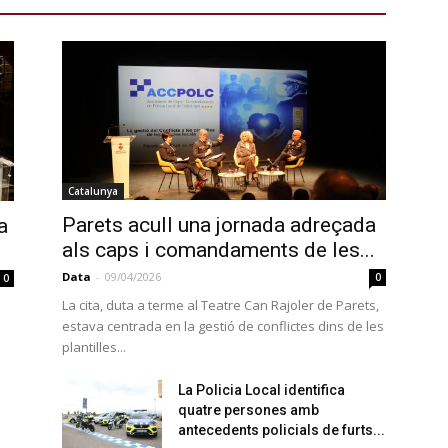
Catalunya
Parets acull una jornada adreçada
a
als caps i comandaments de les...
Data
-
09/04/2026
0
0
La cita, duta a terme al Teatre Can Rajoler de Parets,
estava centrada en la gestió de conflictes dins de les
plantilles...
La Policia Local identifica
quatre persones amb
antecedents policials de furts...