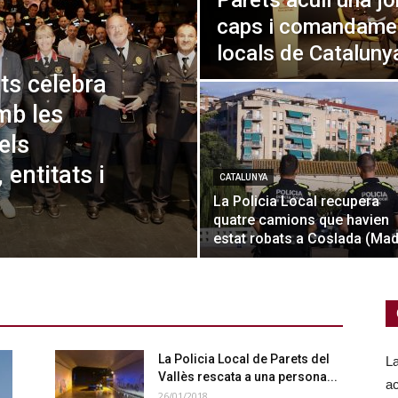
Parets acull una j
caps i comandamen
locals de Cataluny
ts celebra
mb les
els
entitats i
CATALUNYA
La Policia Local recupera
quatre camions que havien
estat robats a Coslada (Mad
La Policia Local de Parets del
La
Vallès rescata a una persona...
ac
26/01/2018