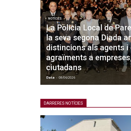
NOTÍCIES
La Policia Local de Pare
la seva segona Diada a
distincions als agents i 
agraïments a empreses, 
ciutadans
Data
-
08/06/2026
DARRERES NOTÍCIES