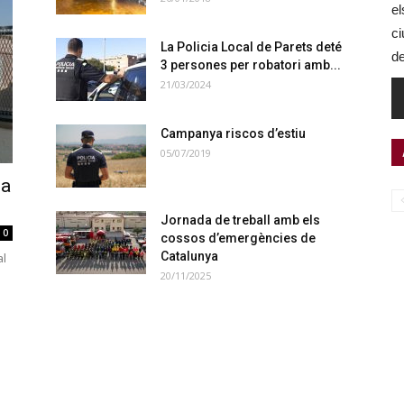
el
ci
La Policia Local de Parets deté
de
3 persones per robatori amb...
21/03/2024
Campanya riscos d’estiu
05/07/2019
 a
Jornada de treball amb els
0
cossos d’emergències de
Catalunya
al
20/11/2025