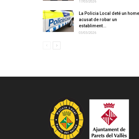
17/03/2026
La Policia Local deté un hom
acusat de robar un
establiment...
03/03/2026