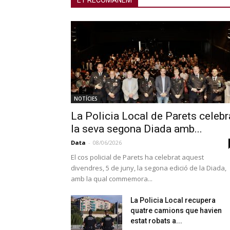
ET RECOMANEM
NOTÍCIES
La Policia Local de Parets celebr
la seva segona Diada amb...
Data
-
08/06/2026
El cos policial de Parets ha celebrat aquest
divendres, 5 de juny, la segona edició de la Diada,
amb la qual commemora...
La Policia Local recupera
quatre camions que havien
estat robats a...