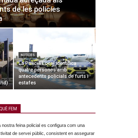
ornada adreçada als
ts de les policies
a
NOTÍCIES
La Policia Local identifica
quatre persones amb
antecedents policials de furts i
rid)
estafes
QUÈ FEM
 nostra feina policial es configura com una
tivitat de servei públic, consistent en assegurar