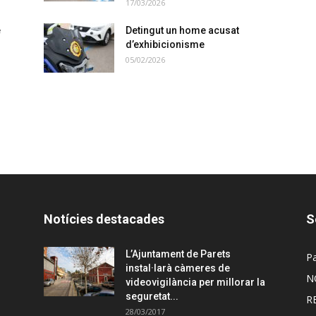
17/03/2026
e
Detingut un home acusat
d’exhibicionisme
05/02/2026
Notícies destacades
S
L’Ajuntament de Parets
Pa
instal·larà càmeres de
N
videovigilància per millorar la
seguretat...
R
28/03/2017