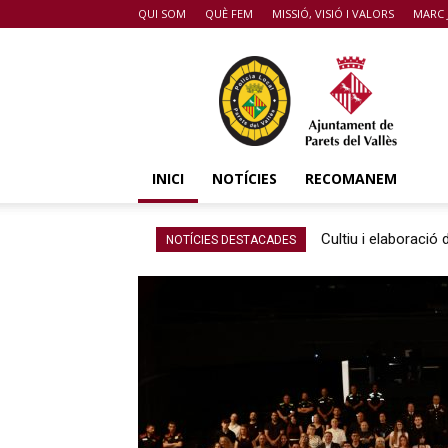
QUI SOM
QUÈ FEM
MISSIÓ, VISIÓ I VALORS
MARC 
POLICIA
DE
PARETS
DEL
VALLÈS
INICI
NOTÍCIES
RECOMANEM
Cultiu i elaboració
NOTÍCIES DESTACADES