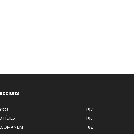
eccions
rets
107
OTÍCIES
106
ECOMANEM
82