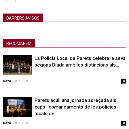
DARRERS AVISOS
RECOMANEM
La Policia Local de Parets celebra la seva
segona Diada amb les distincions als...
Data
-
08/06/2026
0
Parets acull una jornada adreçada als
caps i comandaments de les policies
locals de...
Data
-
09/04/2026
0