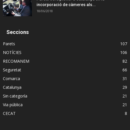
incorporació de càmeres als...
18/06/2018
Seccions
Parets
107
NOTÍCIES
106
RECOMANEM
82
Seguretat
66
Comarca
31
Catalunya
29
Sin categoría
21
Via pública
21
CECAT
8