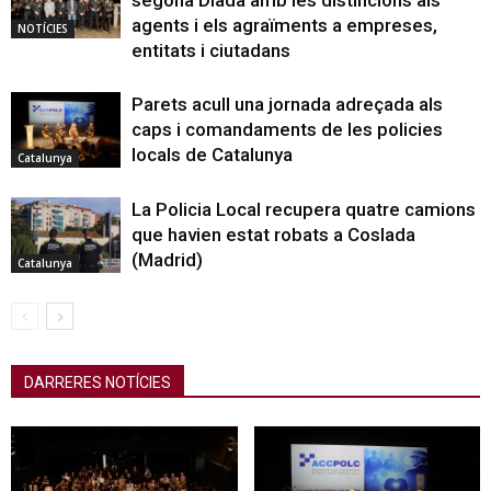
segona Diada amb les distincions als
agents i els agraïments a empreses,
NOTÍCIES
entitats i ciutadans
Parets acull una jornada adreçada als
caps i comandaments de les policies
locals de Catalunya
Catalunya
La Policia Local recupera quatre camions
que havien estat robats a Coslada
(Madrid)
Catalunya
DARRERES NOTÍCIES