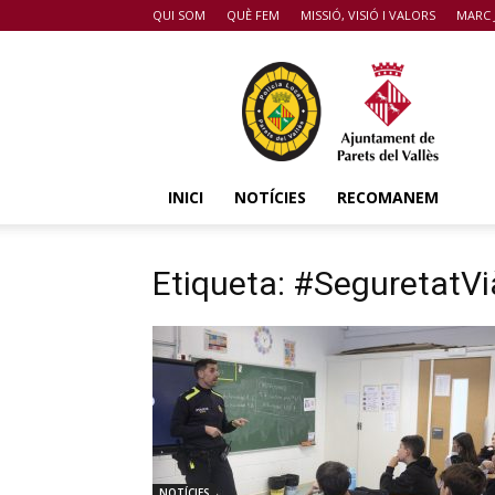
QUI SOM
QUÈ FEM
MISSIÓ, VISIÓ I VALORS
MARC 
POLICIA
DE
PARETS
DEL
VALLÈS
INICI
NOTÍCIES
RECOMANEM
Etiqueta: #SeguretatVi
NOTÍCIES