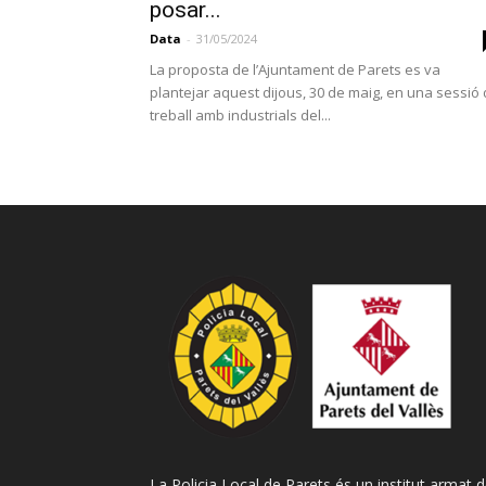
posar...
Data
-
31/05/2024
La proposta de l’Ajuntament de Parets es va
plantejar aquest dijous, 30 de maig, en una sessió
treball amb industrials del...
La Policia Local de Parets és un institut armat 