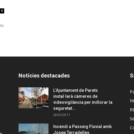
0
 de
Notícies destacades
S
L’Ajuntament de Parets
Pa
instal·larà càmeres de
N
videovigilància per millorar la
seguretat...
R
28/03/2017
Se
Incendi a Passeig Fluvial amb
C
Josep Terradelles
de