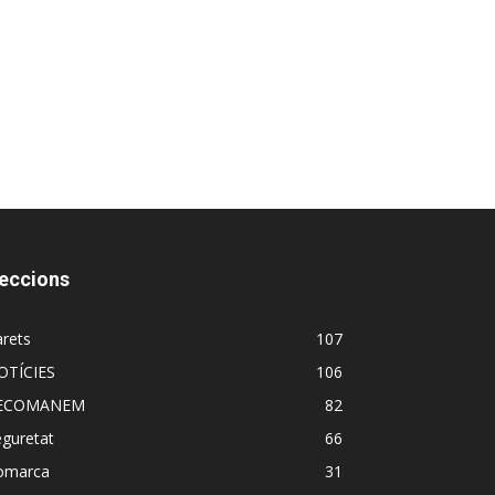
eccions
rets
107
OTÍCIES
106
ECOMANEM
82
guretat
66
omarca
31